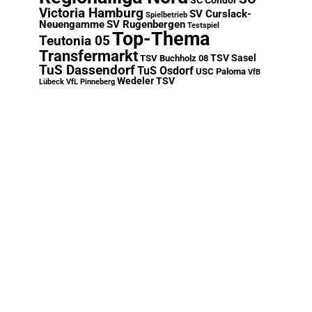
SC Condor
Victoria Hamburg
SV Curslack-
Spielbetrieb
Neuengamme
SV Rugenbergen
Testspiel
Top-Thema
Teutonia 05
Transfermarkt
TSV Sasel
TSV Buchholz 08
TuS Dassendorf
TuS Osdorf
USC Paloma
VfB
Wedeler TSV
Lübeck
VfL Pinneberg