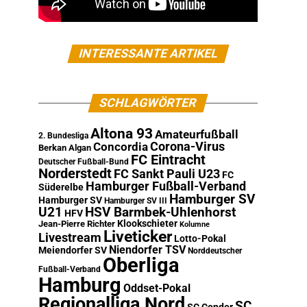
INTERESSANTE ARTIKEL
SCHLAGWÖRTER
Altona 93
Amateurfußball
2. Bundesliga
Corona-Virus
Concordia
Berkan Algan
FC Eintracht
Deutscher Fußball-Bund
Norderstedt
FC Sankt Pauli U23
FC
Hamburger Fußball-Verband
Süderelbe
Hamburger SV
Hamburger SV
Hamburger SV III
U21
HSV Barmbek-Uhlenhorst
HFV
Klookschieter
Jean-Pierre Richter
Kolumne
Liveticker
Livestream
Lotto-Pokal
Niendorfer TSV
Meiendorfer SV
Norddeutscher
Oberliga
Fußball-Verband
Hamburg
Oddset-Pokal
Regionalliga Nord
SC