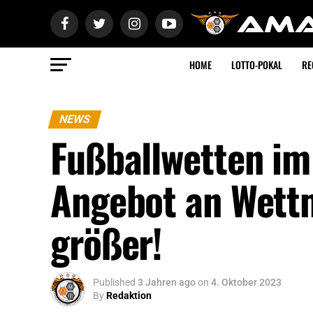
HOME
LOTTO-POKAL
RE
NEWS
Fußballwetten im
Angebot an Wett
größer!
Published
3 Jahren ago
on
4. Oktober 2023
By
Redaktion