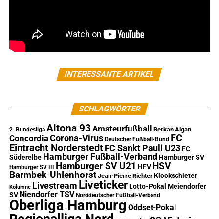
INTERESSANTE ARTIKEL
SCHLAGWÖRTER
Altona 93
Amateurfußball
Berkan Algan
2. Bundesliga
FC
Corona-Virus
Concordia
Deutscher Fußball-Bund
Eintracht Norderstedt
FC Sankt Pauli U23
FC
Hamburger Fußball-Verband
Süderelbe
Hamburger SV
Hamburger SV U21
HSV
HFV
Hamburger SV III
Barmbek-Uhlenhorst
Klookschieter
Jean-Pierre Richter
Liveticker
Livestream
Lotto-Pokal
Meiendorfer
Kolumne
Niendorfer TSV
SV
Norddeutscher Fußball-Verband
Oberliga Hamburg
Oddset-Pokal
Regionalliga Nord