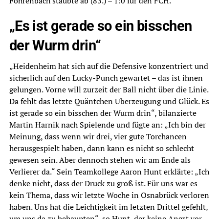
Föhrenbach staubte ab (83.) – 1:0 für den FCH.
„Es ist gerade so ein bisschen
der Wurm drin“
„Heidenheim hat sich auf die Defensive konzentriert und
sicherlich auf den Lucky-Punch gewartet – das ist ihnen
gelungen. Vorne will zurzeit der Ball nicht über die Linie.
Da fehlt das letzte Quäntchen Überzeugung und Glück. Es
ist gerade so ein bisschen der Wurm drin“, bilanzierte
Martin Harnik nach Spielende und fügte an: „Ich bin der
Meinung, dass wenn wir drei, vier gute Torchancen
herausgespielt haben, dann kann es nicht so schlecht
gewesen sein. Aber dennoch stehen wir am Ende als
Verlierer da.“ Sein Teamkollege Aaron Hunt erklärte: „Ich
denke nicht, dass der Druck zu groß ist. Für uns war es
kein Thema, dass wir letzte Woche in Osnabrück verloren
haben. Uns hat die Leichtigkeit im letzten Drittel gefehlt,
um uns da zu behaupten“, so Hunt, der keine Angst vor