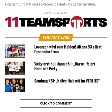
sich geht und hat dieses Projekt deshalb ins Leben gerufen.
ADVERTISEMENT
YOU MAY LIKE
Lorenzen wird zum Helden! Altona 93 elfert
Dassendorf raus
Vicky erst hui, dann pfui: „Dasse“ feiert
Hoheluft-Party
Sendung #51: „Kalles Halbzeit im VERLIES“
CLICK TO COMMENT