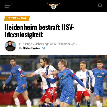
BUNDESLIGA
Heidenheim bestraft HSV-
Ideenlosigkeit
Published
7 Jahren ago
on
6. Dezember 2019
By
Niklas Heiden