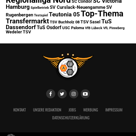
SC Victoria
SC Condor
Hamburg
SV Curslack-Neuengamme
SV
Spielbetrieb
Top-Thema
Teutonia 05
Rugenbergen
Testspiel
Transfermarkt
TuS
TSV Sasel
TSV Buchholz 08
Dassendorf
TuS Osdorf
USC Paloma
VfB Lübeck
VfL Pinneberg
Wedeler TSV
KONTAKT
UNSERE REDAKTION
JOBS
WERBUNG
IMPRESSUM
DATENSCHUTZERKLÄRUNG