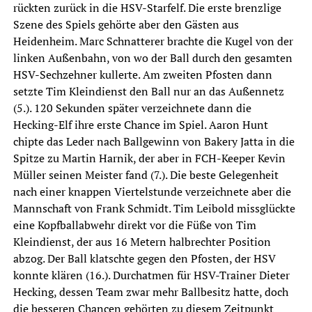
rückten zurück in die HSV-Starfelf. Die erste brenzlige
Szene des Spiels gehörte aber den Gästen aus
Heidenheim. Marc Schnatterer brachte die Kugel von der
linken Außenbahn, von wo der Ball durch den gesamten
HSV-Sechzehner kullerte. Am zweiten Pfosten dann
setzte Tim Kleindienst den Ball nur an das Außennetz
(5.). 120 Sekunden später verzeichnete dann die
Hecking-Elf ihre erste Chance im Spiel. Aaron Hunt
chipte das Leder nach Ballgewinn von Bakery Jatta in die
Spitze zu Martin Harnik, der aber in FCH-Keeper Kevin
Müller seinen Meister fand (7.). Die beste Gelegenheit
nach einer knappen Viertelstunde verzeichnete aber die
Mannschaft von Frank Schmidt. Tim Leibold missglückte
eine Kopfballabwehr direkt vor die Füße von Tim
Kleindienst, der aus 16 Metern halbrechter Position
abzog. Der Ball klatschte gegen den Pfosten, der HSV
konnte klären (16.). Durchatmen für HSV-Trainer Dieter
Hecking, dessen Team zwar mehr Ballbesitz hatte, doch
die besseren Chancen gehörten zu diesem Zeitpunkt