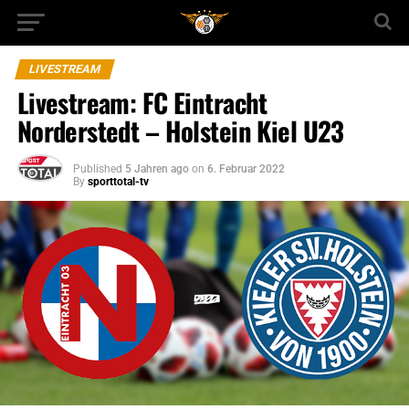
LIVESTREAM
Livestream: FC Eintracht
Norderstedt – Holstein Kiel U23
Published
5 Jahren ago
on
6. Februar 2022
By
sporttotal-tv