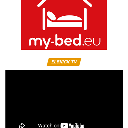
ELBKICK.TV