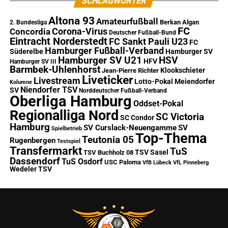
SCHLAGWÖRTER
Altona 93
Amateurfußball
Berkan Algan
2. Bundesliga
FC
Corona-Virus
Concordia
Deutscher Fußball-Bund
Eintracht Norderstedt
FC Sankt Pauli U23
FC
Hamburger Fußball-Verband
Süderelbe
Hamburger SV
Hamburger SV U21
HSV
HFV
Hamburger SV III
Barmbek-Uhlenhorst
Klookschieter
Jean-Pierre Richter
Liveticker
Livestream
Lotto-Pokal
Meiendorfer
Kolumne
Niendorfer TSV
SV
Norddeutscher Fußball-Verband
Oberliga Hamburg
Oddset-Pokal
Regionalliga Nord
SC Victoria
SC Condor
Hamburg
SV Curslack-Neuengamme
SV
Spielbetrieb
Top-Thema
Teutonia 05
Rugenbergen
Testspiel
Transfermarkt
TuS
TSV Sasel
TSV Buchholz 08
Dassendorf
TuS Osdorf
USC Paloma
VfB Lübeck
VfL Pinneberg
Wedeler TSV