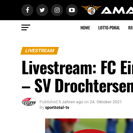
HOME
LOTTO-POKAL
RE
LIVESTREAM
Livestream: FC E
– SV Drochterse
Published
5 Jahren ago
on
24. Oktober 2021
By
sporttotal-tv