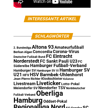
INTERESSANTE ARTIKEL
SCHLAGWÖRTER
Altona 93
Amateurfußball
2. Bundesliga
Corona-Virus
Concordia
Berkan Algan
FC Eintracht
Deutscher Fußball-Bund
Norderstedt
FC Sankt Pauli U23
FC
Hamburger Fußball-Verband
Süderelbe
Hamburger SV
Hamburger SV
Hamburger SV III
U21
HSV Barmbek-Uhlenhorst
HFV
Klookschieter
Jean-Pierre Richter
Kolumne
Liveticker
Livestream
Lotto-Pokal
Niendorfer TSV
Meiendorfer SV
Norddeutscher
Oberliga
Fußball-Verband
Hamburg
Oddset-Pokal
Regionalliga Nord
SC