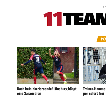
A
YO
Noch kein Karriereende! Lüneburg hängt
Trainer-Hammer!
eine Saison dran
per sofort frei