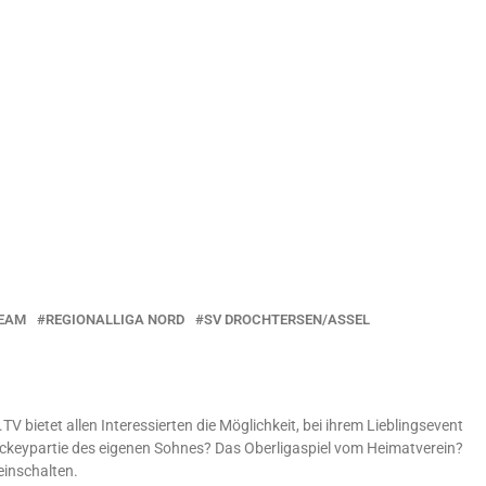
REAM
REGIONALLIGA NORD
SV DROCHTERSEN/ASSEL
V bietet allen Interessierten die Möglichkeit, bei ihrem Lieblingsevent
ckeypartie des eigenen Sohnes? Das Oberligaspiel vom Heimatverein?
einschalten.