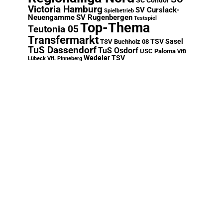
SC Condor
Victoria Hamburg
SV Curslack-
Spielbetrieb
Neuengamme
SV Rugenbergen
Testspiel
Top-Thema
Teutonia 05
Transfermarkt
TSV Sasel
TSV Buchholz 08
TuS Dassendorf
TuS Osdorf
USC Paloma
VfB
Wedeler TSV
Lübeck
VfL Pinneberg