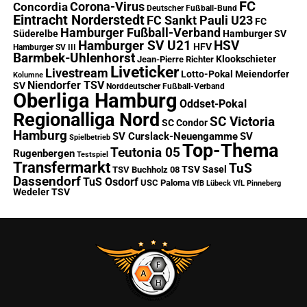
FC
Corona-Virus
Concordia
Deutscher Fußball-Bund
Eintracht Norderstedt
FC Sankt Pauli U23
FC
Hamburger Fußball-Verband
Süderelbe
Hamburger SV
Hamburger SV U21
HSV
HFV
Hamburger SV III
Barmbek-Uhlenhorst
Klookschieter
Jean-Pierre Richter
Liveticker
Livestream
Lotto-Pokal
Meiendorfer
Kolumne
Niendorfer TSV
SV
Norddeutscher Fußball-Verband
Oberliga Hamburg
Oddset-Pokal
Regionalliga Nord
SC Victoria
SC Condor
Hamburg
SV Curslack-Neuengamme
SV
Spielbetrieb
Top-Thema
Teutonia 05
Rugenbergen
Testspiel
Transfermarkt
TuS
TSV Sasel
TSV Buchholz 08
Dassendorf
TuS Osdorf
USC Paloma
VfB Lübeck
VfL Pinneberg
Wedeler TSV