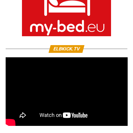
ELBKICK.TV