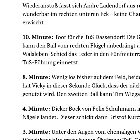
Wiederanstoß fasst sich Andre Ladendorf aus r
wunderbar im rechten unteren Eck – keine Chan
erwischt.
10. Minute:
Toor für die TuS Dassendorf! Di
kann den Ball vom rechten Flügel unbedrängt a
Walsleben-Schied das Leder in den Fünfmeterrau
TuS-Führung einnetzt.
8. Minute:
Wenig los bisher auf dem Feld, beid
hat Vicky in dieser Sekunde Glück, dass der nä
genutzt wird. Den zweiten Ball kann Tim Wiega
4. Minute:
Dicker Bock von Felix Schuhmann im
Nägele landet. Dieser schickt dann Kristof Kurcz
3. Minute:
Unter den Augen vom ehemaligen V