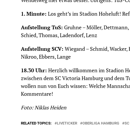
Wendelweg hier etwas besser. Übrigens: TuS-Co
1. Minute:
Los geht’s im Stadion Hoheluft! Ref
Aufstellung TuS:
Gruhne – Möller, Dettmann, 
Schied, Thomas, Ladendorf, Lenz
Aufstellung SCV:
Wiegand – Schmid, Wacker, 
Nikroo, Ebbers, Lange
18.30 Uhr:
Herzlich willkommen im Stadion Hohe
zwischen dem SC Victoria Hamburg und dem TuS
wollen nun von Euch wissen: Welche Mannschaft
Kommentare!
Foto: Niklas Heiden
RELATED TOPICS:
LIVETICKER
OBERLIGA HAMBURG
SC