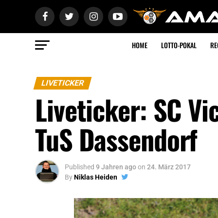
HOME
LOTTO-POKAL
RE
LIVETICKER
Liveticker: SC V
TuS Dassendorf
Published
9 Jahren ago
on
24. März 2017
By
Niklas Heiden