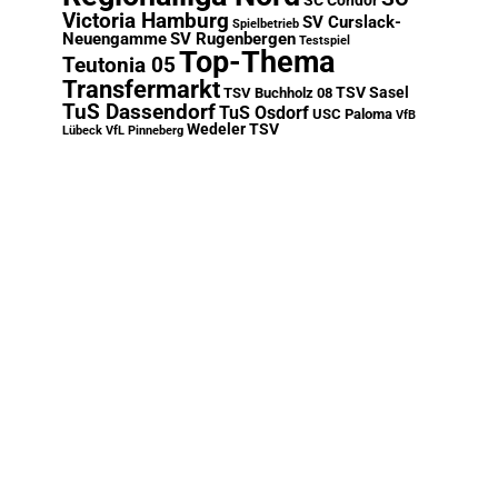
SC Condor
Victoria Hamburg
SV Curslack-
Spielbetrieb
Neuengamme
SV Rugenbergen
Testspiel
Top-Thema
Teutonia 05
Transfermarkt
TSV Sasel
TSV Buchholz 08
TuS Dassendorf
TuS Osdorf
USC Paloma
VfB
Wedeler TSV
Lübeck
VfL Pinneberg