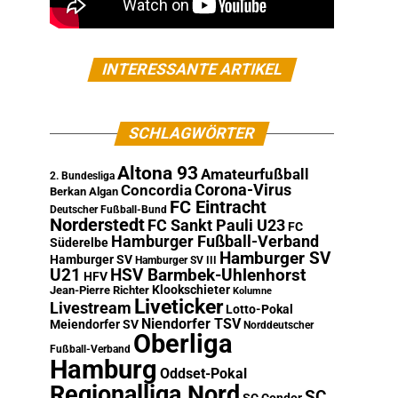
INTERESSANTE ARTIKEL
SCHLAGWÖRTER
Altona 93
Amateurfußball
2. Bundesliga
Corona-Virus
Concordia
Berkan Algan
FC Eintracht
Deutscher Fußball-Bund
Norderstedt
FC Sankt Pauli U23
FC
Hamburger Fußball-Verband
Süderelbe
Hamburger SV
Hamburger SV
Hamburger SV III
U21
HSV Barmbek-Uhlenhorst
HFV
Klookschieter
Jean-Pierre Richter
Kolumne
Liveticker
Livestream
Lotto-Pokal
Niendorfer TSV
Meiendorfer SV
Norddeutscher
Oberliga
Fußball-Verband
Hamburg
Oddset-Pokal
Regionalliga Nord
SC