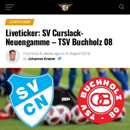
LIVETICKER
Liveticker: SV Curslack-
Neuengamme – TSV Buchholz 08
Published
8 Jahren ago
on
4. August 2018
By
Johannes Kramer