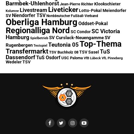
Barmbek-Uhlenhorst
Klookschieter
Jean-Pierre Richter
Liveticker
Livestream
Lotto-Pokal
Meiendorfer
Kolumne
Niendorfer TSV
SV
Norddeutscher Fußball-Verband
Oberliga Hamburg
Oddset-Pokal
Regionalliga Nord
SC Victoria
SC Condor
Hamburg
SV Curslack-Neuengamme
SV
Spielbetrieb
Top-Thema
Teutonia 05
Rugenbergen
Testspiel
Transfermarkt
TuS
TSV Sasel
TSV Buchholz 08
Dassendorf
TuS Osdorf
USC Paloma
VfB Lübeck
VfL Pinneberg
Wedeler TSV