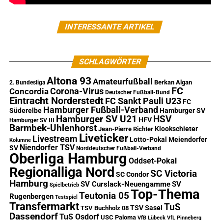
INTERESSANTE ARTIKEL
SCHLAGWÖRTER
Altona 93
Amateurfußball
Berkan Algan
2. Bundesliga
FC
Corona-Virus
Concordia
Deutscher Fußball-Bund
Eintracht Norderstedt
FC Sankt Pauli U23
FC
Hamburger Fußball-Verband
Süderelbe
Hamburger SV
Hamburger SV U21
HSV
HFV
Hamburger SV III
Barmbek-Uhlenhorst
Klookschieter
Jean-Pierre Richter
Liveticker
Livestream
Lotto-Pokal
Meiendorfer
Kolumne
Niendorfer TSV
SV
Norddeutscher Fußball-Verband
Oberliga Hamburg
Oddset-Pokal
Regionalliga Nord
SC Victoria
SC Condor
Hamburg
SV Curslack-Neuengamme
SV
Spielbetrieb
Top-Thema
Teutonia 05
Rugenbergen
Testspiel
Transfermarkt
TuS
TSV Sasel
TSV Buchholz 08
Dassendorf
TuS Osdorf
USC Paloma
VfB Lübeck
VfL Pinneberg