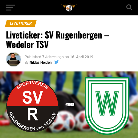
LIVETICKER
Liveticker: SV Rugenbergen –
Wedeler TSV
Published
7 Jahren ago
on
16. April 2019
By
Niklas Heiden