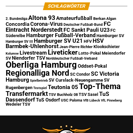
SCHLAGWÖRTER
Altona 93
Amateurfußball
Berkan Algan
2. Bundesliga
FC
Corona-Virus
Concordia
Deutscher Fußball-Bund
Eintracht Norderstedt
FC Sankt Pauli U23
FC
Hamburger Fußball-Verband
Süderelbe
Hamburger SV
Hamburger SV U21
HSV
HFV
Hamburger SV III
Barmbek-Uhlenhorst
Klookschieter
Jean-Pierre Richter
Liveticker
Livestream
Lotto-Pokal
Meiendorfer
Kolumne
Niendorfer TSV
SV
Norddeutscher Fußball-Verband
Oberliga Hamburg
Oddset-Pokal
Regionalliga Nord
SC Victoria
SC Condor
Hamburg
SV Curslack-Neuengamme
SV
Spielbetrieb
Top-Thema
Teutonia 05
Rugenbergen
Testspiel
Transfermarkt
TuS
TSV Sasel
TSV Buchholz 08
Dassendorf
TuS Osdorf
USC Paloma
VfB Lübeck
VfL Pinneberg
Wedeler TSV