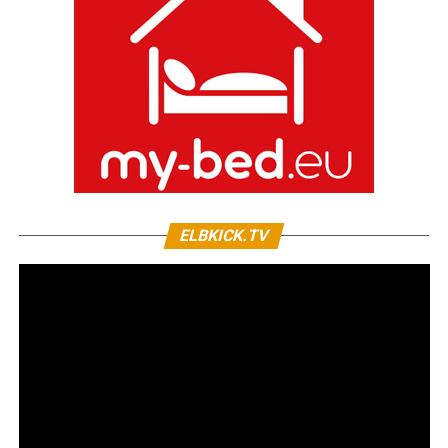
ELBKICK.TV