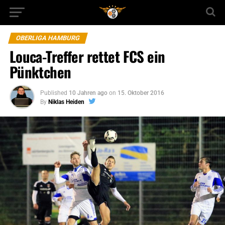
OBERLIGA HAMBURG
Louca-Treffer rettet FCS ein
Pünktchen
Published
10 Jahren ago
on
15. Oktober 2016
By
Niklas Heiden