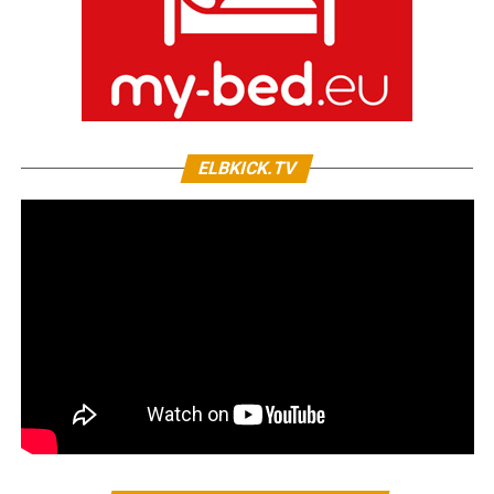
ELBKICK.TV