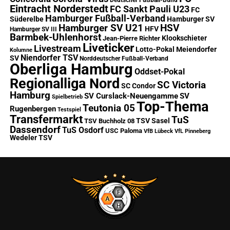
Deutscher Fußball-Bund
Eintracht Norderstedt
FC Sankt Pauli U23
FC
Hamburger Fußball-Verband
Süderelbe
Hamburger SV
Hamburger SV U21
HSV
HFV
Hamburger SV III
Barmbek-Uhlenhorst
Klookschieter
Jean-Pierre Richter
Liveticker
Livestream
Lotto-Pokal
Meiendorfer
Kolumne
Niendorfer TSV
SV
Norddeutscher Fußball-Verband
Oberliga Hamburg
Oddset-Pokal
Regionalliga Nord
SC Victoria
SC Condor
Hamburg
SV Curslack-Neuengamme
SV
Spielbetrieb
Top-Thema
Teutonia 05
Rugenbergen
Testspiel
Transfermarkt
TuS
TSV Sasel
TSV Buchholz 08
Dassendorf
TuS Osdorf
USC Paloma
VfB Lübeck
VfL Pinneberg
Wedeler TSV