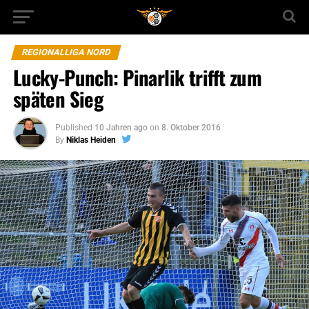
REGIONALLIGA NORD
Lucky-Punch: Pinarlik trifft zum
späten Sieg
Published
10 Jahren ago
on
8. Oktober 2016
By
Niklas Heiden