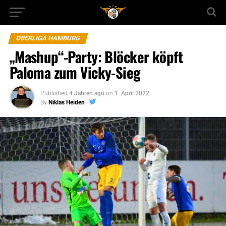
OBERLIGA HAMBURG
„Mashup“-Party: Blöcker köpft
Paloma zum Vicky-Sieg
Published
4 Jahren ago
on
1. April 2022
By
Niklas Heiden