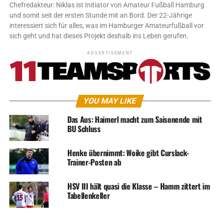
Chefredakteur: Niklas ist Initiator von Amateur Fußball Hamburg
und somit seit der ersten Stunde mit an Bord. Der 22-Jährige
interessiert sich für alles, was im Hamburger Amateurfußball vor
sich geht und hat dieses Projekt deshalb ins Leben gerufen.
ADVERTISEMENT
YOU MAY LIKE
Das Aus: Haimerl macht zum Saisonende mit
BU Schluss
Henke übernimmt: Woike gibt Curslack-
Trainer-Posten ab
HSV III hält quasi die Klasse – Hamm zittert im
Tabellenkeller