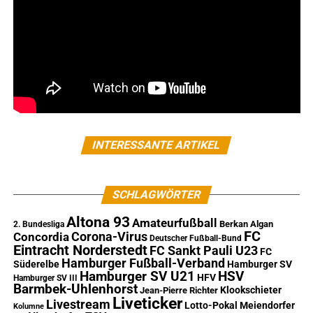
INTERESSANTE ARTIKEL
SCHLAGWÖRTER
Altona 93
Amateurfußball
Berkan Algan
2. Bundesliga
FC
Corona-Virus
Concordia
Deutscher Fußball-Bund
Eintracht Norderstedt
FC Sankt Pauli U23
FC
Hamburger Fußball-Verband
Süderelbe
Hamburger SV
Hamburger SV U21
HSV
HFV
Hamburger SV III
Barmbek-Uhlenhorst
Klookschieter
Jean-Pierre Richter
Liveticker
Livestream
Lotto-Pokal
Meiendorfer
Kolumne