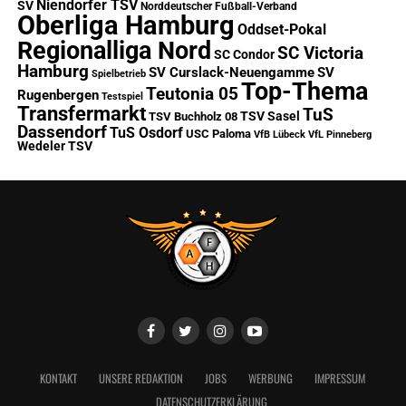
Niendorfer TSV
SV
Norddeutscher Fußball-Verband
Oberliga Hamburg
Oddset-Pokal
Regionalliga Nord
SC Victoria
SC Condor
Hamburg
SV Curslack-Neuengamme
SV
Spielbetrieb
Top-Thema
Teutonia 05
Rugenbergen
Testspiel
Transfermarkt
TuS
TSV Sasel
TSV Buchholz 08
Dassendorf
TuS Osdorf
USC Paloma
VfB Lübeck
VfL Pinneberg
Wedeler TSV
KONTAKT
UNSERE REDAKTION
JOBS
WERBUNG
IMPRESSUM
DATENSCHUTZERKLÄRUNG