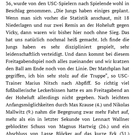
36, wurde von den
USC
-Spielern nach Spielende wohl in
Beschlag genommen. „Die Jungs haben einiges geplant.
Wenn man sich vorher die Statistik anschaut, mit 18
Niederlagen und nur zwei Remis an der Hoheluft gegen
Vicky, dann waren wir bisher hier noch ohne Sieg. Das
hat uns natürlich nochmal heiß gemacht. Ich finde die
Jungs haben es sehr diszipliniert gespielt, sehr
leidenschaftlich verteidigt. Und dann kommt bei diesem
Freitagabendspiel noch alles zueinander und wir kratzen
den Ball am Ende noch von der Linie. Der Matchplan hat
gegriffen, ich bin sehr stolz auf die Truppe“, so USC-
Trainer Marius Nitsch nach Abpfiff. So richtig viel
fußballerische Leckerbissen hatte es am Freitagabend an
der Hoheluft allerdings nicht gegeben. Nach leichten
Anfangsmöglichkeiten durch Max Krause (4.) und Nikolas
Mallwitz (9.) nahm die Begegnung zwar mehr Fahrt auf,
mehr als ein in letzter Sekunde von Lennart Wallner
geblockter Schuss von Magnus Hartwig (26.) und ein
Abschluss von Lasse Blöcker auf das kurze Eck (31.)