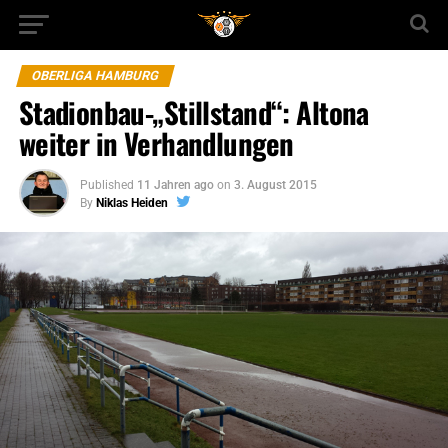
OBERLIGA HAMBURG
Stadionbau-„Stillstand“: Altona
weiter in Verhandlungen
Published
11 Jahren ago
on
3. August 2015
By
Niklas Heiden