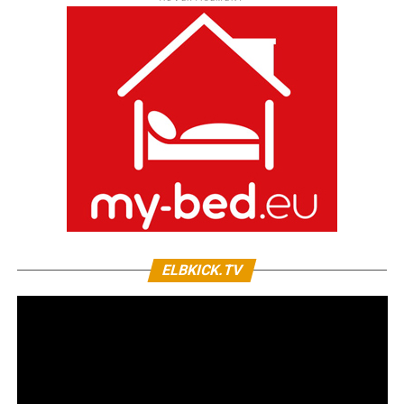
ELBKICK.TV