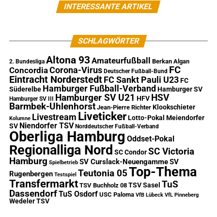
INTERESSANTE ARTIKEL
SCHLAGWÖRTER
Altona 93
Amateurfußball
Berkan Algan
2. Bundesliga
FC
Corona-Virus
Concordia
Deutscher Fußball-Bund
Eintracht Norderstedt
FC Sankt Pauli U23
FC
Hamburger Fußball-Verband
Süderelbe
Hamburger SV
Hamburger SV U21
HSV
HFV
Hamburger SV III
Barmbek-Uhlenhorst
Klookschieter
Jean-Pierre Richter
Liveticker
Livestream
Lotto-Pokal
Meiendorfer
Kolumne
Niendorfer TSV
SV
Norddeutscher Fußball-Verband
Oberliga Hamburg
Oddset-Pokal
Regionalliga Nord
SC Victoria
SC Condor
Hamburg
SV Curslack-Neuengamme
SV
Spielbetrieb
Top-Thema
Teutonia 05
Rugenbergen
Testspiel
Transfermarkt
TuS
TSV Sasel
TSV Buchholz 08
Dassendorf
TuS Osdorf
USC Paloma
VfB Lübeck
VfL Pinneberg
Wedeler TSV