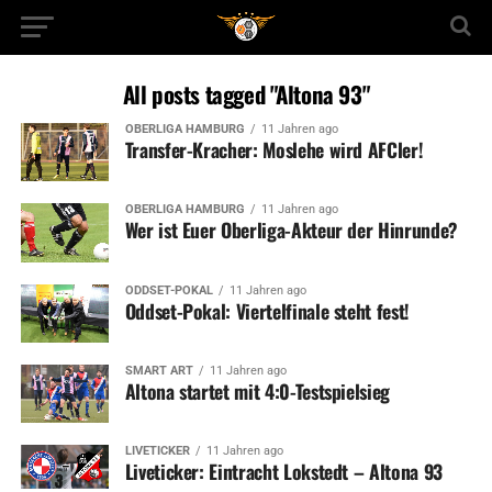
All posts tagged "Altona 93"
OBERLIGA HAMBURG
11 Jahren ago
Transfer-Kracher: Moslehe wird AFCler!
OBERLIGA HAMBURG
11 Jahren ago
Wer ist Euer Oberliga-Akteur der Hinrunde?
ODDSET-POKAL
11 Jahren ago
Oddset-Pokal: Viertelfinale steht fest!
SMART ART
11 Jahren ago
Altona startet mit 4:0-Testspielsieg
LIVETICKER
11 Jahren ago
Liveticker: Eintracht Lokstedt – Altona 93