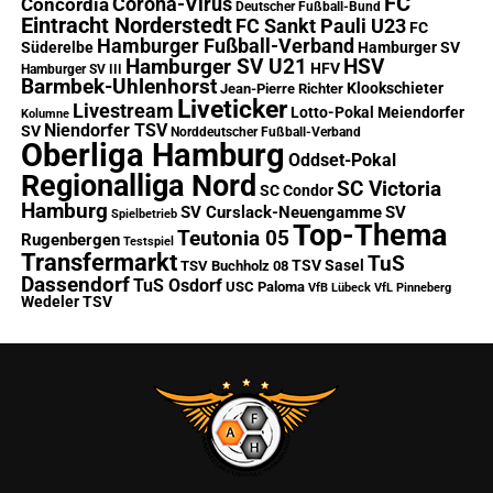
FC
Corona-Virus
Concordia
Deutscher Fußball-Bund
Eintracht Norderstedt
FC Sankt Pauli U23
FC
Hamburger Fußball-Verband
Süderelbe
Hamburger SV
Hamburger SV U21
HSV
HFV
Hamburger SV III
Barmbek-Uhlenhorst
Klookschieter
Jean-Pierre Richter
Liveticker
Livestream
Lotto-Pokal
Meiendorfer
Kolumne
Niendorfer TSV
SV
Norddeutscher Fußball-Verband
Oberliga Hamburg
Oddset-Pokal
Regionalliga Nord
SC Victoria
SC Condor
Hamburg
SV Curslack-Neuengamme
SV
Spielbetrieb
Top-Thema
Teutonia 05
Rugenbergen
Testspiel
Transfermarkt
TuS
TSV Sasel
TSV Buchholz 08
Dassendorf
TuS Osdorf
USC Paloma
VfB Lübeck
VfL Pinneberg
Wedeler TSV