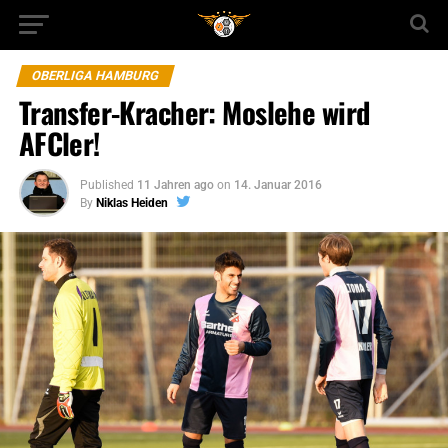
OBERLIGA HAMBURG
Transfer-Kracher: Moslehe wird
AFCler!
Published
11 Jahren ago
on
14. Januar 2016
By
Niklas Heiden