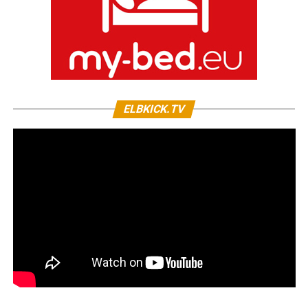
ELBKICK.TV