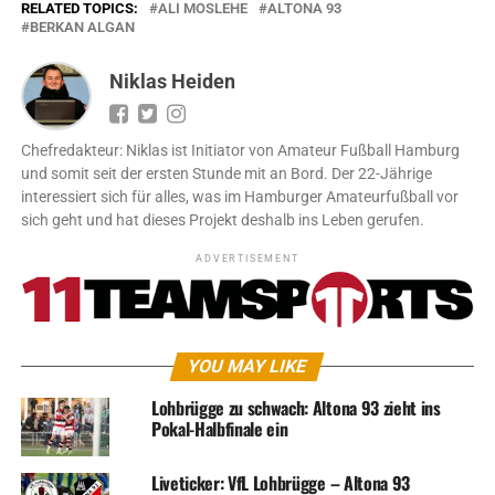
RELATED TOPICS:
ALI MOSLEHE
ALTONA 93
BERKAN ALGAN
Niklas Heiden
Chefredakteur: Niklas ist Initiator von Amateur Fußball Hamburg
und somit seit der ersten Stunde mit an Bord. Der 22-Jährige
interessiert sich für alles, was im Hamburger Amateurfußball vor
sich geht und hat dieses Projekt deshalb ins Leben gerufen.
ADVERTISEMENT
YOU MAY LIKE
Lohbrügge zu schwach: Altona 93 zieht ins
Pokal-Halbfinale ein
Liveticker: VfL Lohbrügge – Altona 93