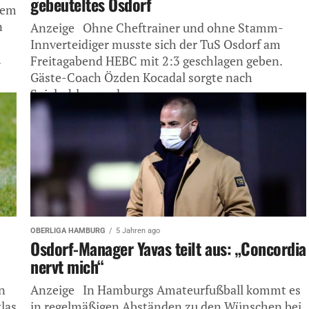
gebeuteltes Osdorf
dem
n
Anzeige Ohne Cheftrainer und ohne Stamm-
Innverteidiger musste sich der TuS Osdorf am
.
Freitagabend HEBC mit 2:3 geschlagen geben.
Gäste-Coach Özden Kocadal sorgte nach
Spielschluss zudem...
OBERLIGA HAMBURG
5 Jahren ago
Osdorf-Manager Yavas teilt aus: „Concordia
nervt mich“
n
Anzeige In Hamburgs Amateurfußball kommt es
las
in regelmäßigen Abständen zu den Wünschen bei