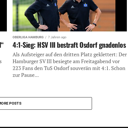
OBERLIGA HAMBURG
7 Jahren ago
d“
4:1-Sieg: HSV III bestraft Osdorf gnadenlos
Als Aufsteiger auf den dritten Platz geklettert: Der
s
Hamburger SV III besiegte am Freitagabend vor
223 Fans den TuS Osdorf souverän mit 4:1. Schon
zur Pause...
MORE POSTS