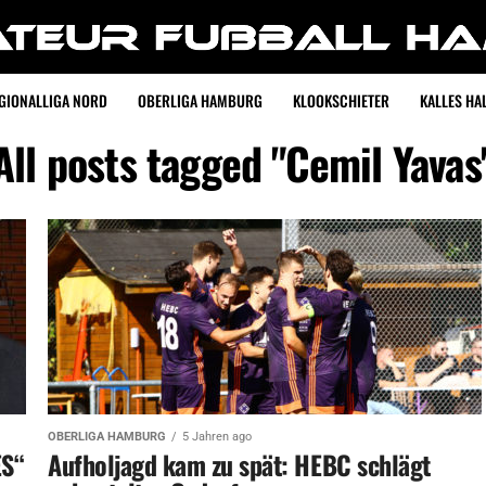
GIONALLIGA NORD
OBERLIGA HAMBURG
KLOOKSCHIETER
KALLES HAL
All posts tagged "Cemil Yavas
OBERLIGA HAMBURG
5 Jahren ago
ES“
Aufholjagd kam zu spät: HEBC schlägt