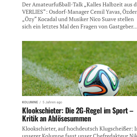
Der Amateurfußball-Talk „Kalles Halbzeit aus 
VERLIES“: Osdorf-Manager Cemil Yavas, Özde
„Özy“ Kocadal und Musiker Nico Suave stellen
sich ein letztes Mal den Fragen von Gastgeber..
KOLUMNE
5 Jahren ago
Klookschieter: Die 2G-Regel im Sport –
Kritik an Ablösesummen
Klookschieter, auf hochdeutsch Klugscheißer: I
unserer Kolumne fasst unser Chefredakteur Nik