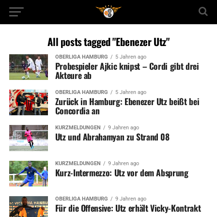
All posts tagged "Ebenezer Utz"
OBERLIGA HAMBURG
5 Jahren ago
Probespieler Ajkic knipst – Cordi gibt drei
Akteure ab
OBERLIGA HAMBURG
5 Jahren ago
Zurück in Hamburg: Ebenezer Utz beißt bei
Concordia an
KURZMELDUNGEN
9 Jahren ago
Utz und Abrahamyan zu Strand 08
KURZMELDUNGEN
9 Jahren ago
Kurz-Intermezzo: Utz vor dem Absprung
OBERLIGA HAMBURG
9 Jahren ago
Für die Offensive: Utz erhält Vicky-Kontrakt