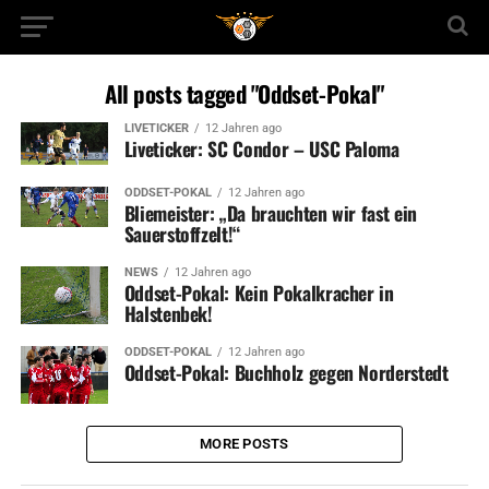
All posts tagged "Oddset-Pokal"
LIVETICKER
12 Jahren ago
Liveticker: SC Condor – USC Paloma
ODDSET-POKAL
12 Jahren ago
Bliemeister: „Da brauchten wir fast ein
Sauerstoffzelt!“
NEWS
12 Jahren ago
Oddset-Pokal: Kein Pokalkracher in
Halstenbek!
ODDSET-POKAL
12 Jahren ago
Oddset-Pokal: Buchholz gegen Norderstedt
MORE POSTS