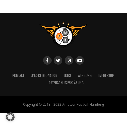
KONTAKT
UNSERE REDAKTION
JOBS
WERBUNG
IMPRESSUM
DATENSCHUTZERKLÄRUNG
Copyright © 2013 - 2022 Amateur Fußball Hamburg