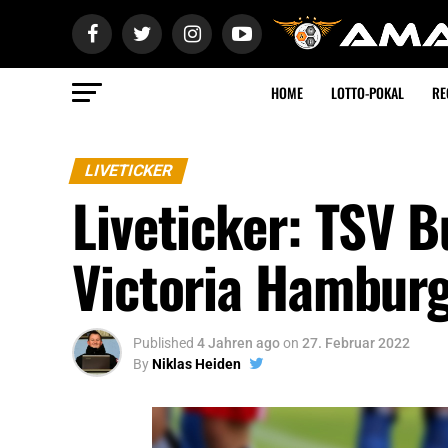
HOME
LOTTO-POKAL
RE
LIVETICKER
Liveticker: TSV 
Victoria Hambur
Published
4 Jahren ago
on
27. Februar 2022
By
Niklas Heiden