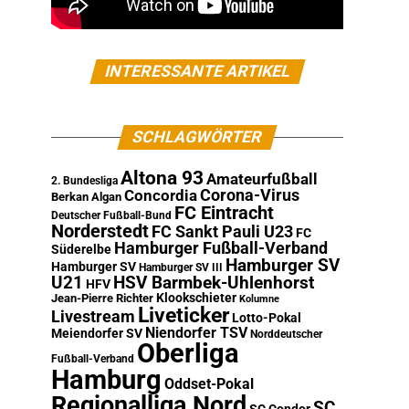
INTERESSANTE ARTIKEL
SCHLAGWÖRTER
Altona 93
Amateurfußball
2. Bundesliga
Corona-Virus
Concordia
Berkan Algan
FC Eintracht
Deutscher Fußball-Bund
Norderstedt
FC Sankt Pauli U23
FC
Hamburger Fußball-Verband
Süderelbe
Hamburger SV
Hamburger SV
Hamburger SV III
U21
HSV Barmbek-Uhlenhorst
HFV
Klookschieter
Jean-Pierre Richter
Kolumne
Liveticker
Livestream
Lotto-Pokal
Niendorfer TSV
Meiendorfer SV
Norddeutscher
Oberliga
Fußball-Verband
Hamburg
Oddset-Pokal
Regionalliga Nord
SC