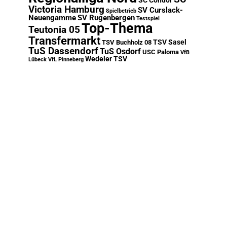
SC Condor
Victoria Hamburg
SV Curslack-
Spielbetrieb
Neuengamme
SV Rugenbergen
Testspiel
Top-Thema
Teutonia 05
Transfermarkt
TSV Sasel
TSV Buchholz 08
TuS Dassendorf
TuS Osdorf
USC Paloma
VfB
Wedeler TSV
Lübeck
VfL Pinneberg