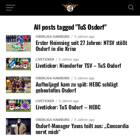
All posts tagged "TuS Osdorf"
OBERLIGA HAMBURG
5 Jahren ago
Erster Heimsieg seit 27 Jahren: NTSV stößt
Osdorf in die Krise
LIVETICKER
5 Jahren ago
Liveticker: Niendorfer TSV – TuS Osdorf
OBERLIGA HAMBURG
5 Jahren ago
Aufholjagd kam zu spät: HEBC schlägt
gebeuteltes Osdorf
LIVETICKER
5 Jahren ago
Liveticker: TuS Osdorf – HEBC
OBERLIGA HAMBURG
5 Jahren ago
Osdorf-Manager Yavas teilt aus: „Concordia
nervt mich“