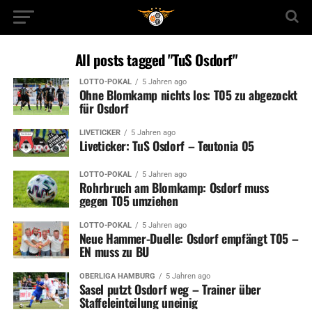
All posts tagged "TuS Osdorf"
LOTTO-POKAL
5 Jahren ago
Ohne Blomkamp nichts los: T05 zu abgezockt
für Osdorf
LIVETICKER
5 Jahren ago
Liveticker: TuS Osdorf – Teutonia 05
LOTTO-POKAL
5 Jahren ago
Rohrbruch am Blomkamp: Osdorf muss
gegen T05 umziehen
LOTTO-POKAL
5 Jahren ago
Neue Hammer-Duelle: Osdorf empfängt T05 –
EN muss zu BU
OBERLIGA HAMBURG
5 Jahren ago
Sasel putzt Osdorf weg – Trainer über
Staffeleinteilung uneinig