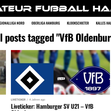
GIONALLIGA NORD
OBERLIGA HAMBURG
KLOOKSCHIETER
KALLES HAL
ll posts tagged "VfB Oldenbur
LIVETICKER
4 Jahren ago
Liveticker: Hamburger SV U21 – VfB