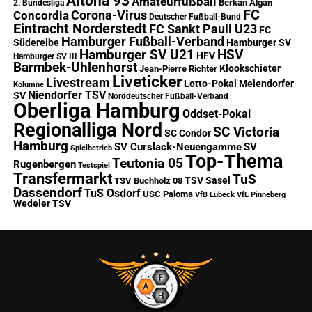
Altona 93
Amateurfußball
Berkan Algan
2. Bundesliga
FC
Corona-Virus
Concordia
Deutscher Fußball-Bund
Eintracht Norderstedt
FC Sankt Pauli U23
FC
Hamburger Fußball-Verband
Süderelbe
Hamburger SV
Hamburger SV U21
HSV
HFV
Hamburger SV III
Barmbek-Uhlenhorst
Klookschieter
Jean-Pierre Richter
Liveticker
Livestream
Lotto-Pokal
Meiendorfer
Kolumne
Niendorfer TSV
SV
Norddeutscher Fußball-Verband
Oberliga Hamburg
Oddset-Pokal
Regionalliga Nord
SC Victoria
SC Condor
Hamburg
SV Curslack-Neuengamme
SV
Spielbetrieb
Top-Thema
Teutonia 05
Rugenbergen
Testspiel
Transfermarkt
TuS
TSV Sasel
TSV Buchholz 08
Dassendorf
TuS Osdorf
USC Paloma
VfB Lübeck
VfL Pinneberg
Wedeler TSV