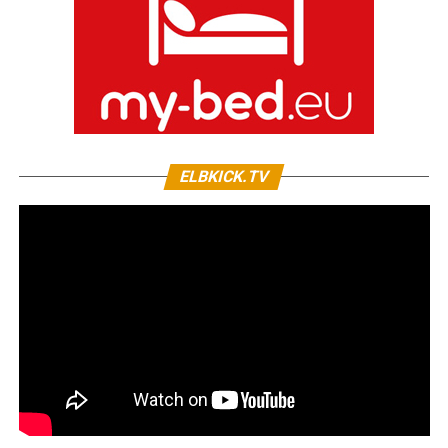
ELBKICK.TV