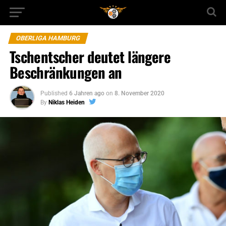
OBERLIGA HAMBURG
Tschentscher deutet längere
Beschränkungen an
Published
6 Jahren ago
on
8. November 2020
By
Niklas Heiden