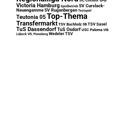
SC Condor
Victoria Hamburg
SV Curslack-
Spielbetrieb
Neuengamme
SV Rugenbergen
Testspiel
Top-Thema
Teutonia 05
Transfermarkt
TSV Sasel
TSV Buchholz 08
TuS Dassendorf
TuS Osdorf
USC Paloma
VfB
Wedeler TSV
Lübeck
VfL Pinneberg