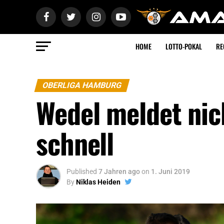
HOME
LOTTO-POKAL
RE
OBERLIGA HAMBURG
Wedel meldet nic
schnell
Published
7 Jahren ago
on
1. Juni 2019
By
Niklas Heiden