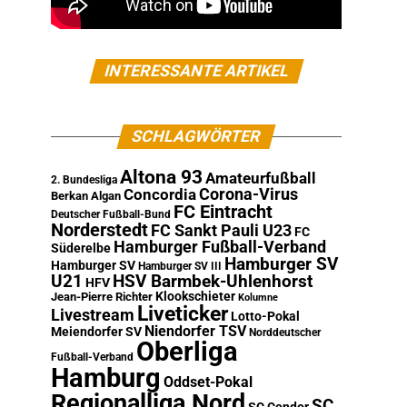
INTERESSANTE ARTIKEL
SCHLAGWÖRTER
Altona 93
Amateurfußball
2. Bundesliga
Corona-Virus
Concordia
Berkan Algan
FC Eintracht
Deutscher Fußball-Bund
Norderstedt
FC Sankt Pauli U23
FC
Hamburger Fußball-Verband
Süderelbe
Hamburger SV
Hamburger SV
Hamburger SV III
U21
HSV Barmbek-Uhlenhorst
HFV
Klookschieter
Jean-Pierre Richter
Kolumne
Liveticker
Livestream
Lotto-Pokal
Niendorfer TSV
Meiendorfer SV
Norddeutscher
Oberliga
Fußball-Verband
Hamburg
Oddset-Pokal
Regionalliga Nord
SC