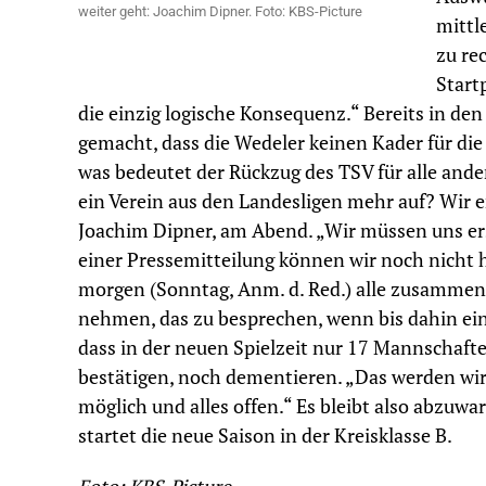
weiter geht: Joachim Dipner. Foto: KBS-Picture
mittl
zu re
Start
die einzig logische Konsequenz.“ Bereits in d
gemacht, dass die Wedeler keinen Kader für d
was bedeutet der Rückzug des TSV für alle and
ein Verein aus den Landesligen mehr auf? Wir e
Joachim Dipner, am Abend. „Wir müssen uns er
einer Pressemitteilung können wir noch nicht h
morgen (Sonntag, Anm. d. Red.) alle zusammen 
nehmen, das zu besprechen, wenn bis dahin ein 
dass in der neuen Spielzeit nur 17 Mannschaft
bestätigen, noch dementieren. „Das werden wir 
möglich und alles offen.“ Es bleibt also abzuwa
startet die neue Saison in der Kreisklasse B.