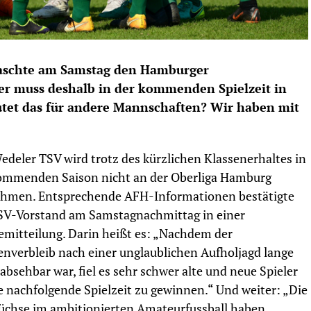
raschte am Samstag den Hamburger
er muss deshalb in der kommenden Spielzeit in
utet das für andere Mannschaften? Wir haben mit
edeler TSV wird trotz des kürzlichen Klassenerhaltes in
ommenden Saison nicht an der Oberliga Hamburg
ehmen. Entsprechende AFH-Informationen bestätigte
SV-Vorstand am Samstagnachmittag in einer
emitteilung. Darin heißt es: „Nachdem der
enverbleib nach einer unglaublichen Aufholjagd lange
 absehbar war, fiel es sehr schwer alte und neue Spieler
ie nachfolgende Spielzeit zu gewinnen.“ Und weiter: „Die
chse im ambitionierten Amateurfussball haben