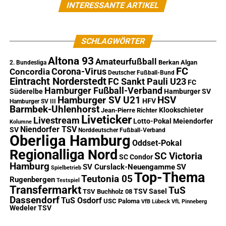
INTERESSANTE ARTIKEL
SCHLAGWÖRTER
Altona 93
Amateurfußball
Berkan Algan
2. Bundesliga
FC
Corona-Virus
Concordia
Deutscher Fußball-Bund
Eintracht Norderstedt
FC Sankt Pauli U23
FC
Hamburger Fußball-Verband
Süderelbe
Hamburger SV
Hamburger SV U21
HSV
HFV
Hamburger SV III
Barmbek-Uhlenhorst
Klookschieter
Jean-Pierre Richter
Liveticker
Livestream
Lotto-Pokal
Meiendorfer
Kolumne
Niendorfer TSV
SV
Norddeutscher Fußball-Verband
Oberliga Hamburg
Oddset-Pokal
Regionalliga Nord
SC Victoria
SC Condor
Hamburg
SV Curslack-Neuengamme
SV
Spielbetrieb
Top-Thema
Teutonia 05
Rugenbergen
Testspiel
Transfermarkt
TuS
TSV Sasel
TSV Buchholz 08
Dassendorf
TuS Osdorf
USC Paloma
VfB Lübeck
VfL Pinneberg
Wedeler TSV