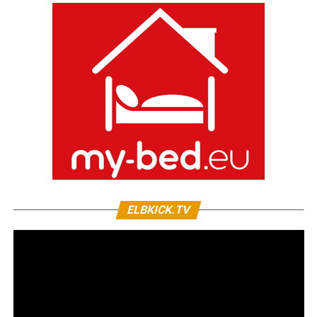
ELBKICK.TV