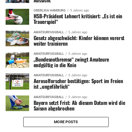
OBERLIGA HAMBURG
5 Jahren ago
HSB-Präsident Lehnert kritisiert: „Es ist ein
Trauerspiel“
AMATEURFUSSBALL
5 Jahren ago
Gesetz abgeschwächt: Kinder können vorerst
weiter trainieren
AMATEURFUSSBALL
5 Jahren ago
„Bundesnotbremse“ zwingt Amateure
endgültig in die Knie
AMATEURFUSSBALL
5 Jahren ago
Aerosolforscher bestätigen: Sport im Freien
ist „ungefährlich“
AMATEURFUSSBALL
5 Jahren ago
Bayern setzt Frist: Ab diesem Datum wird die
Saison abgebrochen
MORE POSTS