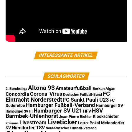
INTERESSANTE ARTIKEL
SCHLAGWÖRTER
Altona 93
Amateurfußball
Berkan Algan
2. Bundesliga
FC
Corona-Virus
Concordia
Deutscher Fußball-Bund
Eintracht Norderstedt
FC Sankt Pauli U23
FC
Hamburger Fußball-Verband
Süderelbe
Hamburger SV
Hamburger SV U21
HSV
HFV
Hamburger SV III
Barmbek-Uhlenhorst
Klookschieter
Jean-Pierre Richter
Liveticker
Livestream
Lotto-Pokal
Meiendorfer
Kolumne
Niendorfer TSV
SV
Norddeutscher Fußball-Verband