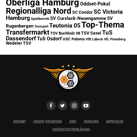
Oberliga Hamburg
Oddset-Pokal
Regionalliga Nord
SC Victoria
SC Condor
Hamburg
SV Curslack-Neuengamme
SV
Spielbetrieb
Top-Thema
Teutonia 05
Rugenbergen
Testspiel
Transfermarkt
TuS
TSV Sasel
TSV Buchholz 08
Dassendorf
TuS Osdorf
USC Paloma
VfB Lübeck
VfL Pinneberg
Wedeler TSV
KONTAKT
UNSERE REDAKTION
JOBS
WERBUNG
IMPRESSUM
DATENSCHUTZERKLÄRUNG