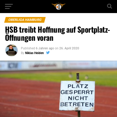
OBERLIGA HAMBURG
HSB treibt Hoffnung auf Sportplatz-
Öffnungen voran
Published
6 Jahren ago
on
26. April 2020
By
Niklas Heiden