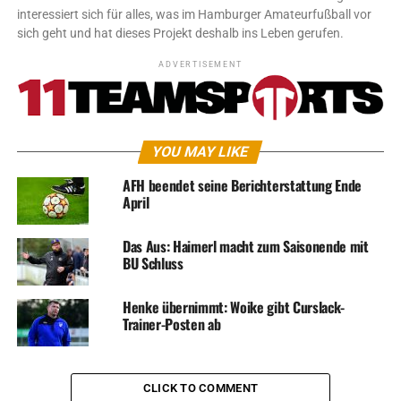
interessiert sich für alles, was im Hamburger Amateurfußball vor
sich geht und hat dieses Projekt deshalb ins Leben gerufen.
ADVERTISEMENT
YOU MAY LIKE
AFH beendet seine Berichterstattung Ende
April
Das Aus: Haimerl macht zum Saisonende mit
BU Schluss
Henke übernimmt: Woike gibt Curslack-
Trainer-Posten ab
CLICK TO COMMENT