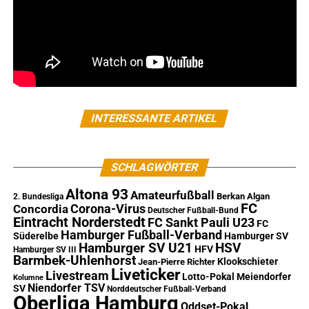
INTERESSANTE ARTIKEL
SCHLAGWÖRTER
Altona 93
Amateurfußball
Berkan Algan
2. Bundesliga
FC
Corona-Virus
Concordia
Deutscher Fußball-Bund
Eintracht Norderstedt
FC Sankt Pauli U23
FC
Hamburger Fußball-Verband
Süderelbe
Hamburger SV
Hamburger SV U21
HSV
HFV
Hamburger SV III
Barmbek-Uhlenhorst
Klookschieter
Jean-Pierre Richter
Liveticker
Livestream
Lotto-Pokal
Meiendorfer
Kolumne
Niendorfer TSV
SV
Norddeutscher Fußball-Verband
Oberliga Hamburg
Oddset-Pokal