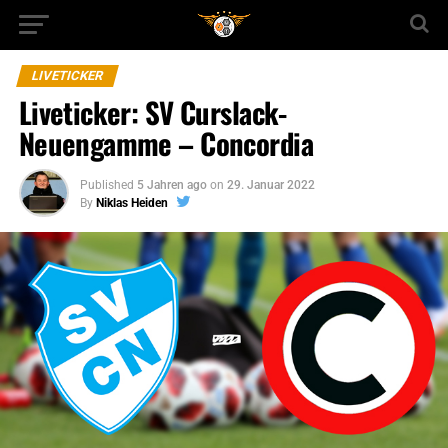
LIVETICKER
Liveticker: SV Curslack-
Neuengamme – Concordia
Published
5 Jahren ago
on
29. Januar 2022
By
Niklas Heiden