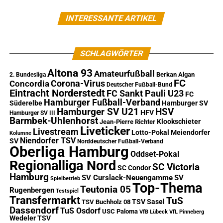
INTERESSANTE ARTIKEL
SCHLAGWÖRTER
Altona 93
Amateurfußball
Berkan Algan
2. Bundesliga
FC
Corona-Virus
Concordia
Deutscher Fußball-Bund
Eintracht Norderstedt
FC Sankt Pauli U23
FC
Hamburger Fußball-Verband
Süderelbe
Hamburger SV
Hamburger SV U21
HSV
HFV
Hamburger SV III
Barmbek-Uhlenhorst
Klookschieter
Jean-Pierre Richter
Liveticker
Livestream
Lotto-Pokal
Meiendorfer
Kolumne
Niendorfer TSV
SV
Norddeutscher Fußball-Verband
Oberliga Hamburg
Oddset-Pokal
Regionalliga Nord
SC Victoria
SC Condor
Hamburg
SV Curslack-Neuengamme
SV
Spielbetrieb
Top-Thema
Teutonia 05
Rugenbergen
Testspiel
Transfermarkt
TuS
TSV Sasel
TSV Buchholz 08
Dassendorf
TuS Osdorf
USC Paloma
VfB Lübeck
VfL Pinneberg
Wedeler TSV