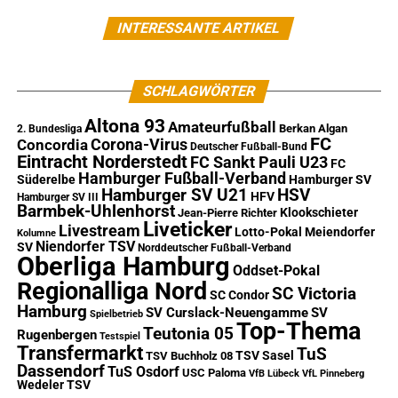
INTERESSANTE ARTIKEL
SCHLAGWÖRTER
Altona 93
Amateurfußball
Berkan Algan
2. Bundesliga
FC
Corona-Virus
Concordia
Deutscher Fußball-Bund
Eintracht Norderstedt
FC Sankt Pauli U23
FC
Hamburger Fußball-Verband
Süderelbe
Hamburger SV
Hamburger SV U21
HSV
HFV
Hamburger SV III
Barmbek-Uhlenhorst
Klookschieter
Jean-Pierre Richter
Liveticker
Livestream
Lotto-Pokal
Meiendorfer
Kolumne
Niendorfer TSV
SV
Norddeutscher Fußball-Verband
Oberliga Hamburg
Oddset-Pokal
Regionalliga Nord
SC Victoria
SC Condor
Hamburg
SV Curslack-Neuengamme
SV
Spielbetrieb
Top-Thema
Teutonia 05
Rugenbergen
Testspiel
Transfermarkt
TuS
TSV Sasel
TSV Buchholz 08
Dassendorf
TuS Osdorf
USC Paloma
VfB Lübeck
VfL Pinneberg
Wedeler TSV