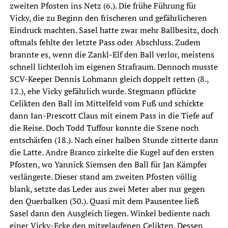
zweiten Pfosten ins Netz (6.). Die frühe Führung für
Vicky, die zu Beginn den frischeren und gefährlicheren
Eindruck machten. Sasel hatte zwar mehr Ballbesitz, doch
oftmals fehlte der letzte Pass oder Abschluss. Zudem
brannte es, wenn die Zankl-Elf den Ball verlor, meistens
schnell lichterloh im eigenen Strafraum. Dennoch musste
SCV-Keeper Dennis Lohmann gleich doppelt retten (8.,
12.), ehe Vicky gefährlich wurde. Stegmann pflückte
Celikten den Ball im Mittelfeld vom Fuß und schickte
dann Ian-Prescott Claus mit einem Pass in die Tiefe auf
die Reise. Doch Todd Tuffour konnte die Szene noch
entschärfen (18.). Nach einer halben Stunde zitterte dann
die Latte. Andre Branco zirkelte die Kugel auf den ersten
Pfosten, wo Yannick Siemsen den Ball für Jan Kämpfer
verlängerte. Dieser stand am zweiten Pfosten völlig
blank, setzte das Leder aus zwei Meter aber nur gegen
den Querbalken (30.). Quasi mit dem Pausentee ließ
Sasel dann den Ausgleich liegen. Winkel bediente nach
einer Vicky-Ecke den mitgelaufenen Celikten. Dessen