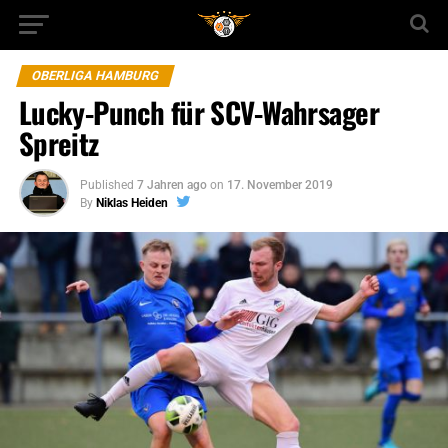
OBERLIGA HAMBURG
Lucky-Punch für SCV-Wahrsager
Spreitz
Published
7 Jahren ago
on
17. November 2019
By
Niklas Heiden