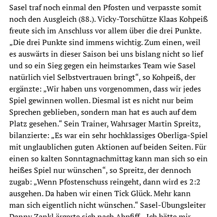
Sasel traf noch einmal den Pfosten und verpasste somit
noch den Ausgleich (88.). Vicky-Torschütze Klaas Kohpeiß
freute sich im Anschluss vor allem über die drei Punkte.
„Die drei Punkte sind immens wichtig. Zum einen, weil
es auswärts in dieser Saison bei uns bislang nicht so lief
und so ein Sieg gegen ein heimstarkes Team wie Sasel
natürlich viel Selbstvertrauen bringt“, so Kohpeiß, der
ergänzte: „Wir haben uns vorgenommen, dass wir jedes
Spiel gewinnen wollen. Diesmal ist es nicht nur beim
Sprechen geblieben, sondern man hat es auch auf dem
Platz gesehen.“ Sein Trainer, Wahrsager Martin Spreitz,
bilanzierte: „Es war ein sehr hochklassiges Oberliga-Spiel
mit unglaublichen guten Aktionen auf beiden Seiten. Für
einen so kalten Sonntagnachmittag kann man sich so ein
heißes Spiel nur wünschen“, so Spreitz, der dennoch
zugab: „Wenn Pfostenschuss reingeht, dann wird es 2:2
ausgehen. Da haben wir einen Tick Glück. Mehr kann
man sich eigentlich nicht wünschen.“ Sasel-Übungsleiter
Danny Zankl ärgerte sich nach Abpfiff. „Ich hätte mir