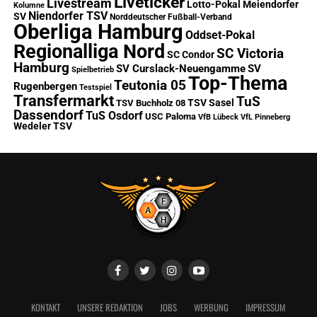
Liveticker
Livestream
Lotto-Pokal
Meiendorfer
Kolumne
Niendorfer TSV
SV
Norddeutscher Fußball-Verband
Oberliga Hamburg
Oddset-Pokal
Regionalliga Nord
SC Victoria
SC Condor
Hamburg
SV Curslack-Neuengamme
SV
Spielbetrieb
Top-Thema
Teutonia 05
Rugenbergen
Testspiel
Transfermarkt
TuS
TSV Sasel
TSV Buchholz 08
Dassendorf
TuS Osdorf
USC Paloma
VfB Lübeck
VfL Pinneberg
Wedeler TSV
KONTAKT
UNSERE REDAKTION
JOBS
WERBUNG
IMPRESSUM