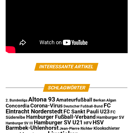
INTERESSANTE ARTIKEL
SCHLAGWÖRTER
Altona 93
Amateurfußball
Berkan Algan
2. Bundesliga
FC
Corona-Virus
Concordia
Deutscher Fußball-Bund
Eintracht Norderstedt
FC Sankt Pauli U23
FC
Hamburger Fußball-Verband
Süderelbe
Hamburger SV
Hamburger SV U21
HSV
HFV
Hamburger SV III
Barmbek-Uhlenhorst
Klookschieter
Jean-Pierre Richter