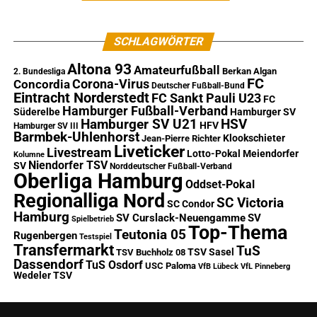
SCHLAGWÖRTER
Altona 93
Amateurfußball
Berkan Algan
2. Bundesliga
FC
Corona-Virus
Concordia
Deutscher Fußball-Bund
Eintracht Norderstedt
FC Sankt Pauli U23
FC
Hamburger Fußball-Verband
Süderelbe
Hamburger SV
Hamburger SV U21
HSV
HFV
Hamburger SV III
Barmbek-Uhlenhorst
Klookschieter
Jean-Pierre Richter
Liveticker
Livestream
Lotto-Pokal
Meiendorfer
Kolumne
Niendorfer TSV
SV
Norddeutscher Fußball-Verband
Oberliga Hamburg
Oddset-Pokal
Regionalliga Nord
SC Victoria
SC Condor
Hamburg
SV Curslack-Neuengamme
SV
Spielbetrieb
Top-Thema
Teutonia 05
Rugenbergen
Testspiel
Transfermarkt
TuS
TSV Sasel
TSV Buchholz 08
Dassendorf
TuS Osdorf
USC Paloma
VfB Lübeck
VfL Pinneberg
Wedeler TSV