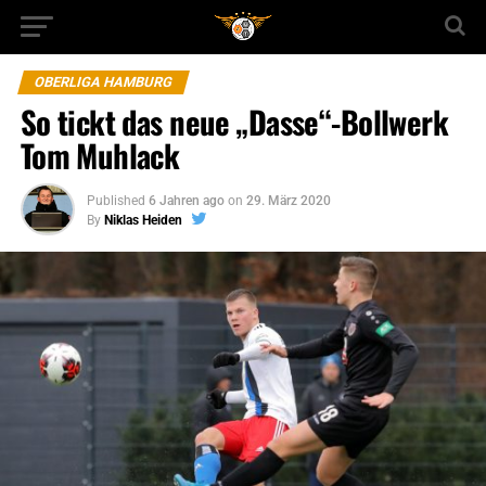
OBERLIGA HAMBURG
So tickt das neue „Dasse“-Bollwerk
Tom Muhlack
Published
6 Jahren ago
on
29. März 2020
By
Niklas Heiden