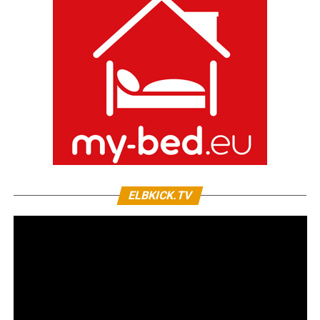
ELBKICK.TV