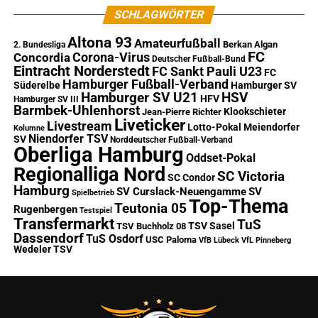
SCHLAGWÖRTER
Altona 93
Amateurfußball
Berkan Algan
2. Bundesliga
FC
Corona-Virus
Concordia
Deutscher Fußball-Bund
Eintracht Norderstedt
FC Sankt Pauli U23
FC
Hamburger Fußball-Verband
Süderelbe
Hamburger SV
Hamburger SV U21
HSV
HFV
Hamburger SV III
Barmbek-Uhlenhorst
Klookschieter
Jean-Pierre Richter
Liveticker
Livestream
Lotto-Pokal
Meiendorfer
Kolumne
Niendorfer TSV
SV
Norddeutscher Fußball-Verband
Oberliga Hamburg
Oddset-Pokal
Regionalliga Nord
SC Victoria
SC Condor
Hamburg
SV Curslack-Neuengamme
SV
Spielbetrieb
Top-Thema
Teutonia 05
Rugenbergen
Testspiel
Transfermarkt
TuS
TSV Sasel
TSV Buchholz 08
Dassendorf
TuS Osdorf
USC Paloma
VfB Lübeck
VfL Pinneberg
Wedeler TSV