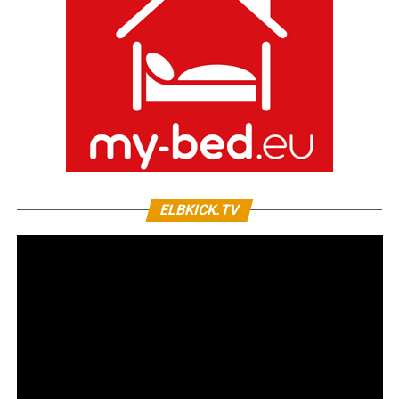
ELBKICK.TV