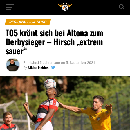
REGIONALLIGA NORD
T05 krönt sich bei Altona zum
Derbysieger – Hirsch „extrem
sauer“
Published
5 Jahren ago
on
5. September 2021
By
Niklas Heiden