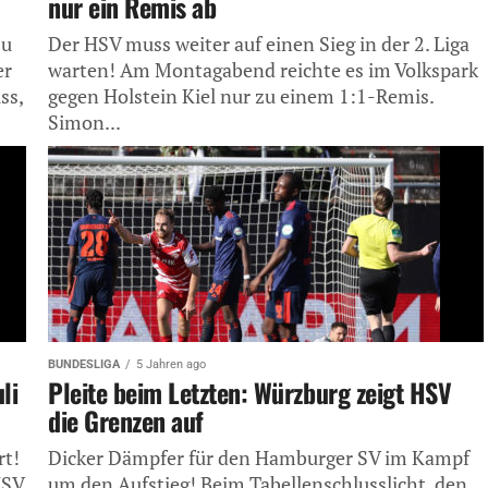
nur ein Remis ab
zu
Der HSV muss weiter auf einen Sieg in der 2. Liga
er
warten! Am Montagabend reichte es im Volkspark
ss,
gegen Holstein Kiel nur zu einem 1:1-Remis.
Simon...
BUNDESLIGA
5 Jahren ago
li
Pleite beim Letzten: Würzburg zeigt HSV
die Grenzen auf
rt!
Dicker Dämpfer für den Hamburger SV im Kampf
HSV
um den Aufstieg! Beim Tabellenschlusslicht, den