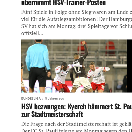
übernimmt HSV-Trainer-Posten
Fünf Spiele in Folge ohne Sieg waren am Ende 
viel für die Aufstiegsambitionen! Der Hamburg
SV hat sich am Montag, drei Spieltage vor Schlu
offiziell...
BUNDESLIGA
5 Jahren ago
HSV bezwungen: Kyereh hämmert St. Pau
zur Stadtmeisterschaft
Die Frage nach der Stadtmeisterschaft ist geklä
Der FC St. Pauli feierte am Montag gegen den 