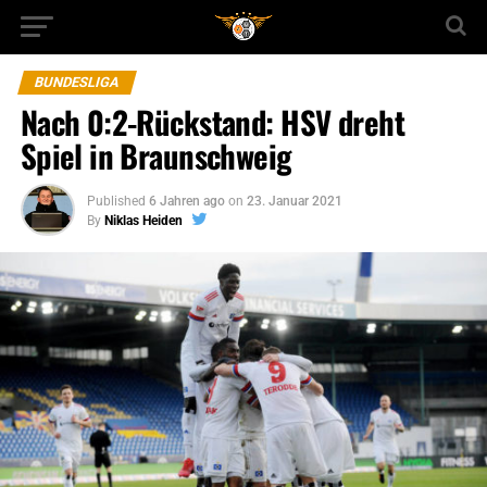
BUNDESLIGA
Nach 0:2-Rückstand: HSV dreht
Spiel in Braunschweig
Published
6 Jahren ago
on
23. Januar 2021
By
Niklas Heiden