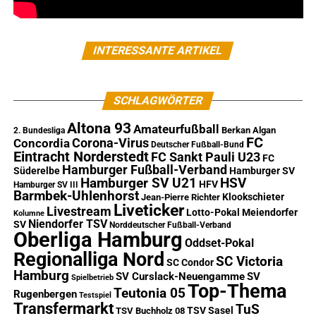
INTERESSANTE ARTIKEL
SCHLAGWÖRTER
Altona 93
Amateurfußball
Berkan Algan
2. Bundesliga
FC
Corona-Virus
Concordia
Deutscher Fußball-Bund
Eintracht Norderstedt
FC Sankt Pauli U23
FC
Hamburger Fußball-Verband
Süderelbe
Hamburger SV
Hamburger SV U21
HSV
HFV
Hamburger SV III
Barmbek-Uhlenhorst
Klookschieter
Jean-Pierre Richter
Liveticker
Livestream
Lotto-Pokal
Meiendorfer
Kolumne
Niendorfer TSV
SV
Norddeutscher Fußball-Verband
Oberliga Hamburg
Oddset-Pokal
Regionalliga Nord
SC Victoria
SC Condor
Hamburg
SV Curslack-Neuengamme
SV
Spielbetrieb
Top-Thema
Teutonia 05
Rugenbergen
Testspiel
Transfermarkt
TuS
TSV Sasel
TSV Buchholz 08