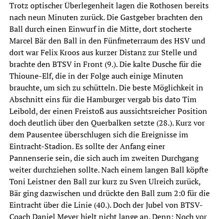
Trotz optischer Überlegenheit lagen die Rothosen bereits
nach neun Minuten zurück. Die Gastgeber brachten den
Ball durch einen Einwurf in die Mitte, dort stocherte
Marcel Bär den Ball in den Fünfmeterraum des HSV und
dort war Felix Kroos aus kurzer Distanz zur Stelle und
brachte den BTSV in Front (9.). Die kalte Dusche für die
Thioune-Elf, die in der Folge auch einige Minuten
brauchte, um sich zu schütteln. Die beste Möglichkeit in
Abschnitt eins für die Hamburger vergab bis dato Tim
Leibold, der einen Freistoß aus aussichtsreicher Position
doch deutlich über den Querbalken setzte (28.). Kurz vor
dem Pausentee überschlugen sich die Ereignisse im
Eintracht-Stadion. Es sollte der Anfang einer
Pannenserie sein, die sich auch im zweiten Durchgang
weiter durchziehen sollte. Nach einem langen Ball köpfte
Toni Leistner den Ball zur kurz zu Sven Ulreich zurück,
Bär ging dazwischen und drückte den Ball zum 2:0 für die
Eintracht über die Linie (40.). Doch der Jubel von BTSV-
Coach Daniel Meyer hielt nicht lange an. Denn: Noch vor