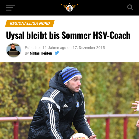
REGIONALLIGA NORD
Uysal bleibt bis Sommer HSV-Coach
Published
11 Jahren ago
on
17. Dezember 2015
By
Niklas Heiden