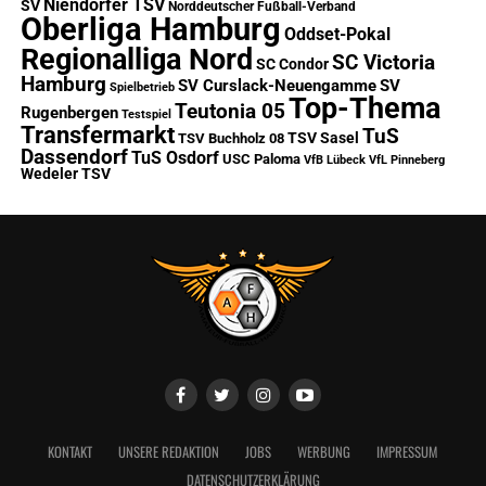
Niendorfer TSV
SV
Norddeutscher Fußball-Verband
Oberliga Hamburg
Oddset-Pokal
Regionalliga Nord
SC Victoria
SC Condor
Hamburg
SV Curslack-Neuengamme
SV
Spielbetrieb
Top-Thema
Teutonia 05
Rugenbergen
Testspiel
Transfermarkt
TuS
TSV Sasel
TSV Buchholz 08
Dassendorf
TuS Osdorf
USC Paloma
VfB Lübeck
VfL Pinneberg
Wedeler TSV
KONTAKT
UNSERE REDAKTION
JOBS
WERBUNG
IMPRESSUM
DATENSCHUTZERKLÄRUNG