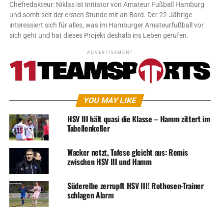
Chefredakteur: Niklas ist Initiator von Amateur Fußball Hamburg
und somit seit der ersten Stunde mit an Bord. Der 22-Jährige
interessiert sich für alles, was im Hamburger Amateurfußball vor
sich geht und hat dieses Projekt deshalb ins Leben gerufen.
ADVERTISEMENT
YOU MAY LIKE
HSV III hält quasi die Klasse – Hamm zittert im
Tabellenkeller
Wacker netzt, Tafese gleicht aus: Remis
zwischen HSV III und Hamm
Süderelbe zerrupft HSV III! Rothosen-Trainer
schlagen Alarm