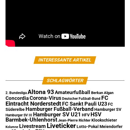
INTERESSANTE ARTIKEL
SCHLAGWÖRTER
Altona 93
Amateurfußball
Berkan Algan
2. Bundesliga
FC
Corona-Virus
Concordia
Deutscher Fußball-Bund
Eintracht Norderstedt
FC Sankt Pauli U23
FC
Hamburger Fußball-Verband
Süderelbe
Hamburger SV
Hamburger SV U21
HSV
HFV
Hamburger SV III
Barmbek-Uhlenhorst
Klookschieter
Jean-Pierre Richter
Liveticker
Livestream
Lotto-Pokal
Meiendorfer
Kolumne