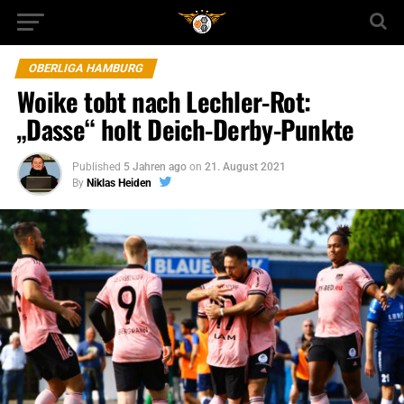
OBERLIGA HAMBURG
Woike tobt nach Lechler-Rot:
„Dasse“ holt Deich-Derby-Punkte
Published
5 Jahren ago
on
21. August 2021
By
Niklas Heiden