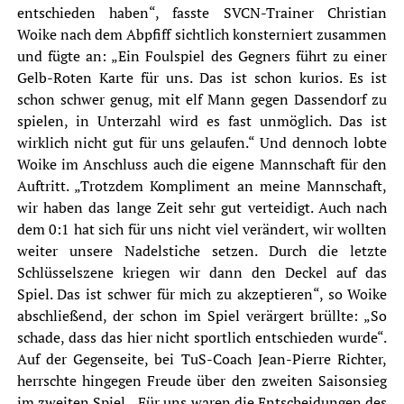
entschieden haben“, fasste SVCN-Trainer Christian
Woike nach dem Abpfiff sichtlich konsterniert zusammen
und fügte an: „Ein Foulspiel des Gegners führt zu einer
Gelb-Roten Karte für uns. Das ist schon kurios. Es ist
schon schwer genug, mit elf Mann gegen Dassendorf zu
spielen, in Unterzahl wird es fast unmöglich. Das ist
wirklich nicht gut für uns gelaufen.“ Und dennoch lobte
Woike im Anschluss auch die eigene Mannschaft für den
Auftritt. „Trotzdem Kompliment an meine Mannschaft,
wir haben das lange Zeit sehr gut verteidigt. Auch nach
dem 0:1 hat sich für uns nicht viel verändert, wir wollten
weiter unsere Nadelstiche setzen. Durch die letzte
Schlüsselszene kriegen wir dann den Deckel auf das
Spiel. Das ist schwer für mich zu akzeptieren“, so Woike
abschließend, der schon im Spiel verärgert brüllte: „So
schade, dass das hier nicht sportlich entschieden wurde“.
Auf der Gegenseite, bei TuS-Coach Jean-Pierre Richter,
herrschte hingegen Freude über den zweiten Saisonsieg
im zweiten Spiel. „Für uns waren die Entscheidungen des