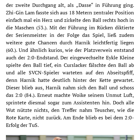
der zweite Durchgang alt, als „Dasse“ in Führung ging.
Zhi-Gin Lam fasste sich aus 18 Metern zentraler Position
einfach mal ein Herz und zirkelte den Ball rechts hoch in
die Maschen (53.). Mit der Führung im Rücken diktierte
der Serienmeister in der Folge das Spiel, ließ zudem
weitere gute Chancen durch Harnik leichtfertig liegen
(60.). Und ähnlich kurios, wie der Platzverweis entstand
auch der 2:0-Endstand. Der eingewechselte Eykle Kleine
spielte den Ball tief, ein Curslacker fälschte den Ball ab
und alle SVCN-Spieler warteten auf den Abseitspfiff,
denn Harnik hatte deutlich hinter der Kette gewartet.
Dieser blieb aus, Harnik nahm sich den Ball und schoss
das 2:0 (84.). Erneut machte Woike seinem Unmut Luft,
sprintete diesmal sogar zum Assistenten hin. Doch alle
Wut nützte nichts, den Treffer nahm Teuscher, wie die
Rote Karte, nicht zurück. Am Ende blieb es bei dem 2:0-
Erfolg der TuS.