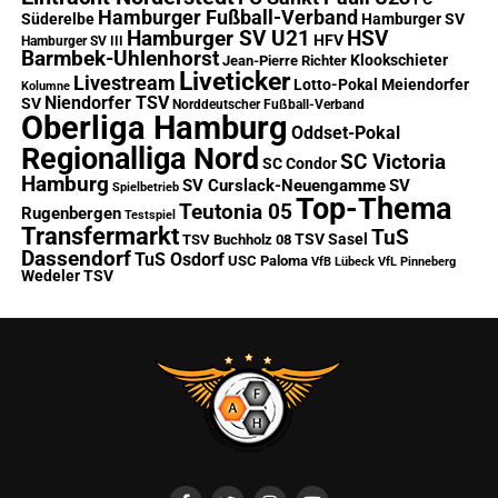
Hamburger Fußball-Verband
Süderelbe
Hamburger SV
Hamburger SV U21
HSV
HFV
Hamburger SV III
Barmbek-Uhlenhorst
Klookschieter
Jean-Pierre Richter
Liveticker
Livestream
Lotto-Pokal
Meiendorfer
Kolumne
Niendorfer TSV
SV
Norddeutscher Fußball-Verband
Oberliga Hamburg
Oddset-Pokal
Regionalliga Nord
SC Victoria
SC Condor
Hamburg
SV Curslack-Neuengamme
SV
Spielbetrieb
Top-Thema
Teutonia 05
Rugenbergen
Testspiel
Transfermarkt
TuS
TSV Sasel
TSV Buchholz 08
Dassendorf
TuS Osdorf
USC Paloma
VfB Lübeck
VfL Pinneberg
Wedeler TSV