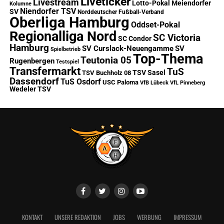
Liveticker
Livestream
Lotto-Pokal
Meiendorfer
Kolumne
Niendorfer TSV
SV
Norddeutscher Fußball-Verband
Oberliga Hamburg
Oddset-Pokal
Regionalliga Nord
SC Victoria
SC Condor
Hamburg
SV Curslack-Neuengamme
SV
Spielbetrieb
Top-Thema
Teutonia 05
Rugenbergen
Testspiel
Transfermarkt
TuS
TSV Sasel
TSV Buchholz 08
Dassendorf
TuS Osdorf
USC Paloma
VfB Lübeck
VfL Pinneberg
Wedeler TSV
KONTAKT
UNSERE REDAKTION
JOBS
WERBUNG
IMPRESSUM