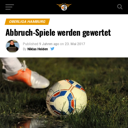
OBERLIGA HAMBURG
Abbruch-Spiele werden gewertet
Published
9 Jahren ago
on
23. Mai 2017
By
Niklas Heiden