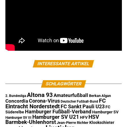
INTERESSANTE ARTIKEL
SCHLAGWÖRTER
Altona 93
Amateurfußball
Berkan Algan
2. Bundesliga
FC
Corona-Virus
Concordia
Deutscher Fußball-Bund
Eintracht Norderstedt
FC Sankt Pauli U23
FC
Hamburger Fußball-Verband
Süderelbe
Hamburger SV
Hamburger SV U21
HSV
HFV
Hamburger SV III
Barmbek-Uhlenhorst
Klookschieter
Jean-Pierre Richter