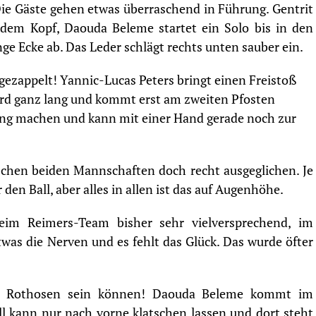
ie Gäste gehen etwas überraschend in Führung. Gentrit
 dem Kopf, Daouda Beleme startet ein Solo bis in den
nge Ecke ab. Das Leder schlägt rechts unten sauber ein.
ezappelt! Yannic-Lucas Peters bringt einen Freistoß
wird ganz lang und kommt erst am zweiten Pfosten
ang machen und kann mit einer Hand gerade noch zur
schen beiden Mannschaften doch recht ausgeglichen. Je
en Ball, aber alles in allen ist das auf Augenhöhe.
eim Reimers-Team bisher sehr vielversprechend, im
was die Nerven und es fehlt das Glück. Das wurde öfter
ie Rothosen sein können! Daouda Beleme kommt im
l kann nur nach vorne klatschen lassen und dort steht