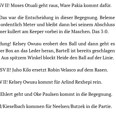
V II! Moses Otuali geht raus, Ware Pakia kommt dafür.
Das war die Entscheidung in dieser Begegnung. Beleme
t ordentlich Meter und bleibt dann bei seinem Abschluss
mer kullert am Keeper vorbei in die Maschen. Das 3:0.
dung! Kelsey Owusu erobert den Ball und dann geht es
der Box an das Leder heran, Bartell ist bereits geschlagen
us spitzem Winkel blockt Heide den Ball auf der Linie.
 II! Juho Kilo ersetzt Robin Velasco auf dem Rasen.
 II! Kelsey Owusu kommt für Arlind Rexhepi rein.
n Ehlert geht und Oke Paulsen kommt in die Begegnung.
/Kieselbach kommen für Neelsen/Butzek in die Partie.