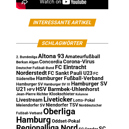
INTERESSANTE ARTIKEL
SCHLAGWÖRTER
Altona 93
Amateurfußball
2. Bundesliga
Corona-Virus
Concordia
Berkan Algan
FC Eintracht
Deutscher Fußball-Bund
Norderstedt
FC Sankt Pauli U23
FC
Hamburger Fußball-Verband
Süderelbe
Hamburger SV
Hamburger SV
Hamburger SV III
U21
HSV Barmbek-Uhlenhorst
HFV
Klookschieter
Jean-Pierre Richter
Kolumne
Liveticker
Livestream
Lotto-Pokal
Niendorfer TSV
Meiendorfer SV
Norddeutscher
Oberliga
Fußball-Verband
Hamburg
Oddset-Pokal
Regionalliga Nord
SC