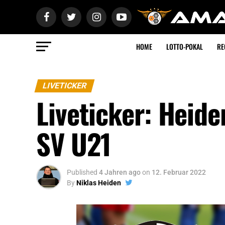
HOME
LOTTO-POKAL
RE
LIVETICKER
Liveticker: Heid
SV U21
Published
4 Jahren ago
on
12. Februar 2022
By
Niklas Heiden