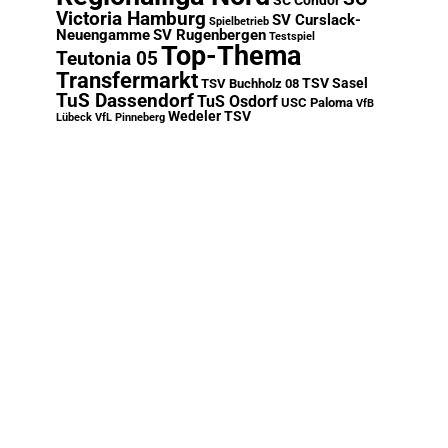
SC Condor
Victoria Hamburg
SV Curslack-
Spielbetrieb
Neuengamme
SV Rugenbergen
Testspiel
Top-Thema
Teutonia 05
Transfermarkt
TSV Sasel
TSV Buchholz 08
TuS Dassendorf
TuS Osdorf
USC Paloma
VfB
Wedeler TSV
Lübeck
VfL Pinneberg