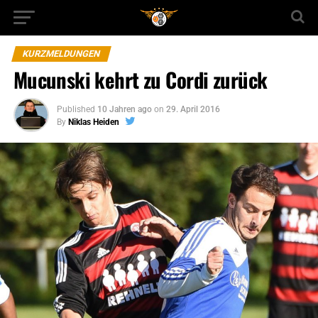
KURZMELDUNGEN
Mucunski kehrt zu Cordi zurück
Published
10 Jahren ago
on
29. April 2016
By
Niklas Heiden