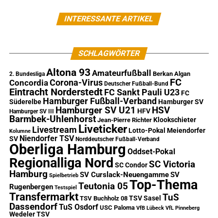
INTERESSANTE ARTIKEL
SCHLAGWÖRTER
Altona 93
Amateurfußball
Berkan Algan
2. Bundesliga
FC
Corona-Virus
Concordia
Deutscher Fußball-Bund
Eintracht Norderstedt
FC Sankt Pauli U23
FC
Hamburger Fußball-Verband
Süderelbe
Hamburger SV
Hamburger SV U21
HSV
HFV
Hamburger SV III
Barmbek-Uhlenhorst
Klookschieter
Jean-Pierre Richter
Liveticker
Livestream
Lotto-Pokal
Meiendorfer
Kolumne
Niendorfer TSV
SV
Norddeutscher Fußball-Verband
Oberliga Hamburg
Oddset-Pokal
Regionalliga Nord
SC Victoria
SC Condor
Hamburg
SV Curslack-Neuengamme
SV
Spielbetrieb
Top-Thema
Teutonia 05
Rugenbergen
Testspiel
Transfermarkt
TuS
TSV Sasel
TSV Buchholz 08
Dassendorf
TuS Osdorf
USC Paloma
VfB Lübeck
VfL Pinneberg
Wedeler TSV