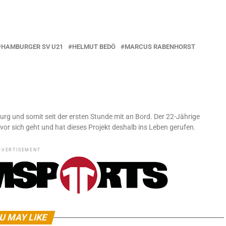
HAMBURGER SV U21
HELMUT BEDÖ
MARCUS RABENHORST
urg und somit seit der ersten Stunde mit an Bord. Der 22-Jährige
vor sich geht und hat dieses Projekt deshalb ins Leben gerufen.
DVERTISEMENT
U MAY LIKE