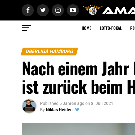
HOME
LOTTO-POKAL
RE
OBERLIGA HAMBURG
Nach einem Jahr 
ist zurück beim H
Published
5 Jahren ago
on
8. Juli 2021
By
Niklas Heiden