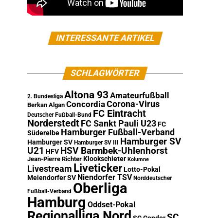
INTERESSANTE ARTIKEL
SCHLAGWÖRTER
Altona 93
Amateurfußball
2. Bundesliga
Corona-Virus
Concordia
Berkan Algan
FC Eintracht
Deutscher Fußball-Bund
Norderstedt
FC Sankt Pauli U23
FC
Hamburger Fußball-Verband
Süderelbe
Hamburger SV
Hamburger SV
Hamburger SV III
U21
HSV Barmbek-Uhlenhorst
HFV
Klookschieter
Jean-Pierre Richter
Kolumne
Liveticker
Livestream
Lotto-Pokal
Niendorfer TSV
Meiendorfer SV
Norddeutscher
Oberliga
Fußball-Verband
Hamburg
Oddset-Pokal
Regionalliga Nord
SC