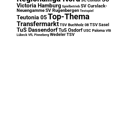
SC Condor
Victoria Hamburg
SV Curslack-
Spielbetrieb
Neuengamme
SV Rugenbergen
Testspiel
Top-Thema
Teutonia 05
Transfermarkt
TSV Sasel
TSV Buchholz 08
TuS Dassendorf
TuS Osdorf
USC Paloma
VfB
Wedeler TSV
Lübeck
VfL Pinneberg