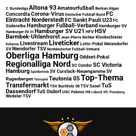
Altona 93
Amateurfußball
Berkan Algan
2. Bundesliga
FC
Corona-Virus
Concordia
Deutscher Fußball-Bund
Eintracht Norderstedt
FC Sankt Pauli U23
FC
Hamburger Fußball-Verband
Süderelbe
Hamburger SV
Hamburger SV U21
HSV
HFV
Hamburger SV III
Barmbek-Uhlenhorst
Klookschieter
Jean-Pierre Richter
Liveticker
Livestream
Lotto-Pokal
Meiendorfer
Kolumne
Niendorfer TSV
SV
Norddeutscher Fußball-Verband
Oberliga Hamburg
Oddset-Pokal
Regionalliga Nord
SC Victoria
SC Condor
Hamburg
SV Curslack-Neuengamme
SV
Spielbetrieb
Top-Thema
Teutonia 05
Rugenbergen
Testspiel
Transfermarkt
TuS
TSV Sasel
TSV Buchholz 08
Dassendorf
TuS Osdorf
USC Paloma
VfB Lübeck
VfL Pinneberg
Wedeler TSV