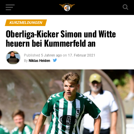
KURZMELDUNGEN
Oberliga-Kicker Simon und Witte
heuern bei Kummerfeld an
Published
5 Jahren ago
on
17. Februar 2021
By
Niklas Heiden