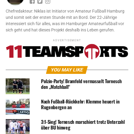
Chefredakteur: Niklas ist Initiator von Amateur Fußball Hamburg
und somit seit der ersten Stunde mit an Bord. Der 22-Jährige
interessiert sich für alles, was im Hamburger Amateurfußball vor
sich geht und hat dieses Projekt deshalb ins Leben gerufen.
ADVERTISEMENT
YOU MAY LIKE
Polzin-Party! Bramfeld vermasselt Tornesch
den „Matchball“
Nach Fußball-Rückkehr: Klemme heuert in
Rugenbergen an
3:1-Sieg! Tornesch marschiert trotz Unterzahl
über BU hinweg