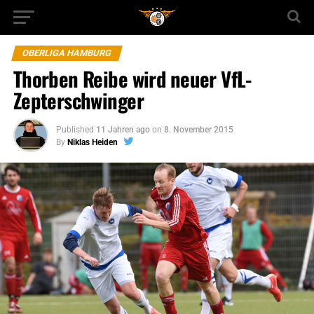
OBERLIGA HAMBURG
Thorben Reibe wird neuer VfL-
Zepterschwinger
Published
11 Jahren ago
on
8. November 2015
By
Niklas Heiden