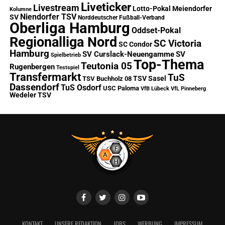
Liveticker
Livestream
Lotto-Pokal
Meiendorfer
Kolumne
Niendorfer TSV
SV
Norddeutscher Fußball-Verband
Oberliga Hamburg
Oddset-Pokal
Regionalliga Nord
SC Victoria
SC Condor
Hamburg
SV Curslack-Neuengamme
SV
Spielbetrieb
Top-Thema
Teutonia 05
Rugenbergen
Testspiel
Transfermarkt
TuS
TSV Sasel
TSV Buchholz 08
Dassendorf
TuS Osdorf
USC Paloma
VfB Lübeck
VfL Pinneberg
Wedeler TSV
KONTAKT
UNSERE REDAKTION
JOBS
WERBUNG
IMPRESSUM