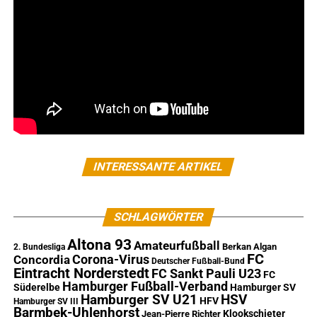
INTERESSANTE ARTIKEL
SCHLAGWÖRTER
Altona 93
Amateurfußball
Berkan Algan
2. Bundesliga
FC
Corona-Virus
Concordia
Deutscher Fußball-Bund
Eintracht Norderstedt
FC Sankt Pauli U23
FC
Hamburger Fußball-Verband
Süderelbe
Hamburger SV
Hamburger SV U21
HSV
HFV
Hamburger SV III
Barmbek-Uhlenhorst
Klookschieter
Jean-Pierre Richter