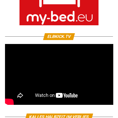
ELBKICK.TV
KALLES HALBZEIT IM VERLIES