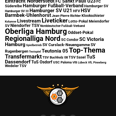
Eintracht Norderstedt
FC Sankt Pauli U23
FC
Hamburger Fußball-Verband
Süderelbe
Hamburger SV
Hamburger SV U21
HSV
HFV
Hamburger SV III
Barmbek-Uhlenhorst
Klookschieter
Jean-Pierre Richter
Liveticker
Livestream
Lotto-Pokal
Meiendorfer
Kolumne
Niendorfer TSV
SV
Norddeutscher Fußball-Verband
Oberliga Hamburg
Oddset-Pokal
Regionalliga Nord
SC Victoria
SC Condor
Hamburg
SV Curslack-Neuengamme
SV
Spielbetrieb
Top-Thema
Teutonia 05
Rugenbergen
Testspiel
Transfermarkt
TuS
TSV Sasel
TSV Buchholz 08
Dassendorf
TuS Osdorf
USC Paloma
VfB Lübeck
VfL Pinneberg
Wedeler TSV