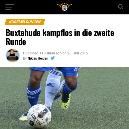
KURZMELDUNGEN
Buxtehude kampflos in die zweite
Runde
Published
11 Jahren ago
on
26. Juli 2015
By
Niklas Heiden