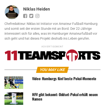
Niklas Heiden
Chefredakteur: Niklas ist Initiator von Amateur Fußball Hamburg
und somit seit der ersten Stunde mit an Bord. Der 22-Jährige
interessiert sich für alles, was im Hamburger Amateurfußball vor
sich geht und hat dieses Projekt deshalb ins Leben gerufen.
ADVERTISEMENT
YOU MAY LIKE
Video: Hamburgs fünf beste Pokal-Momente
HFV gibt bekannt: Oddset-Pokal erhält neuen
Namen