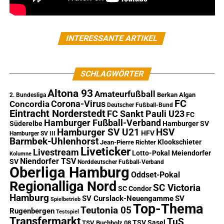
INTERESSANTE ARTIKEL
SCHLAGWÖRTER
Altona 93
Amateurfußball
Berkan Algan
2. Bundesliga
FC
Corona-Virus
Concordia
Deutscher Fußball-Bund
Eintracht Norderstedt
FC Sankt Pauli U23
FC
Hamburger Fußball-Verband
Süderelbe
Hamburger SV
Hamburger SV U21
HSV
HFV
Hamburger SV III
Barmbek-Uhlenhorst
Klookschieter
Jean-Pierre Richter
Liveticker
Livestream
Lotto-Pokal
Meiendorfer
Kolumne
Niendorfer TSV
SV
Norddeutscher Fußball-Verband
Oberliga Hamburg
Oddset-Pokal
Regionalliga Nord
SC Victoria
SC Condor
Hamburg
SV Curslack-Neuengamme
SV
Spielbetrieb
Top-Thema
Teutonia 05
Rugenbergen
Testspiel
Transfermarkt
TuS
TSV Sasel
TSV Buchholz 08