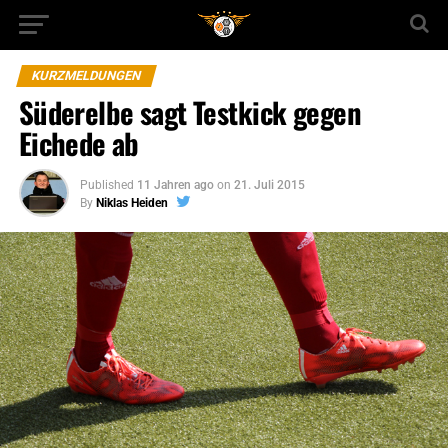
KURZMELDUNGEN
Süderelbe sagt Testkick gegen
Eichede ab
Published
11 Jahren ago
on
21. Juli 2015
By
Niklas Heiden