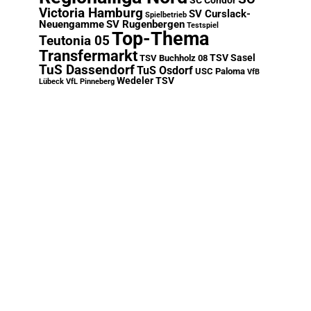
SC Condor
Victoria Hamburg
SV Curslack-
Spielbetrieb
Neuengamme
SV Rugenbergen
Testspiel
Top-Thema
Teutonia 05
Transfermarkt
TSV Sasel
TSV Buchholz 08
TuS Dassendorf
TuS Osdorf
USC Paloma
VfB
Wedeler TSV
Lübeck
VfL Pinneberg