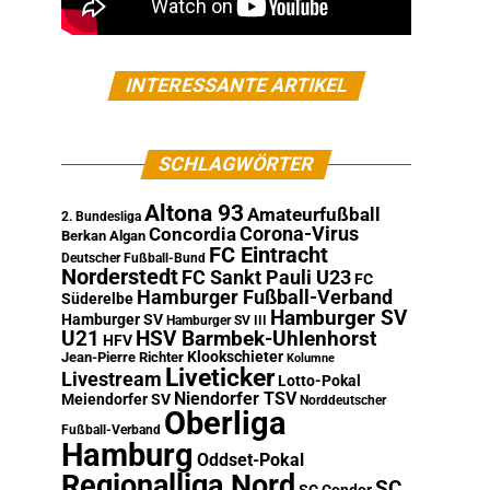
INTERESSANTE ARTIKEL
SCHLAGWÖRTER
Altona 93
Amateurfußball
2. Bundesliga
Corona-Virus
Concordia
Berkan Algan
FC Eintracht
Deutscher Fußball-Bund
Norderstedt
FC Sankt Pauli U23
FC
Hamburger Fußball-Verband
Süderelbe
Hamburger SV
Hamburger SV
Hamburger SV III
U21
HSV Barmbek-Uhlenhorst
HFV
Klookschieter
Jean-Pierre Richter
Kolumne
Liveticker
Livestream
Lotto-Pokal
Niendorfer TSV
Meiendorfer SV
Norddeutscher
Oberliga
Fußball-Verband
Hamburg
Oddset-Pokal
Regionalliga Nord
SC