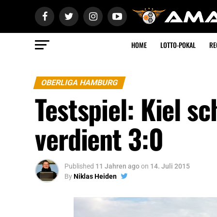
HOME
LOTTO-POKAL
RE
OBERLIGA HAMBURG
Testspiel: Kiel s
verdient 3:0
Published
11 Jahren ago
on
14. Juli 2015
By
Niklas Heiden