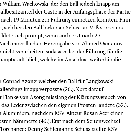
 William Wachowski, der den Ball jedoch knapp am
allbesitzanteil der Gäste in der Anfangsphase der Partie
ts nach 19 Minuten zur Führung einnetzen konnten. Finn
 welcher den Ball locker an Sebastian Voß vorbei ins
ldete sich prompt, wenn auch erst nach 23
: Nach einer flachen Hereingabe von Ahmed Osmanov
nicht verarbeiten, sodass es bei der Führung für die
hauptstadt blieb, welche im Anschluss weiterhin die
r Conrad Azong, welcher den Ball für Langkowski
allerdings knapp verpasste (26.). Kurz darauf
er Flanke von Azong misslang der Klärungsversuch von
das Leder zwischen den eigenen Pfosten landete (32.).
am Aluminium, nachdem KSV-Akteur Rezan Acer einen
osten hämmerte (43.). Erst nach dem Seitenwechsel
n Torchance: Denny Schiemanns Schuss stellte KSV-